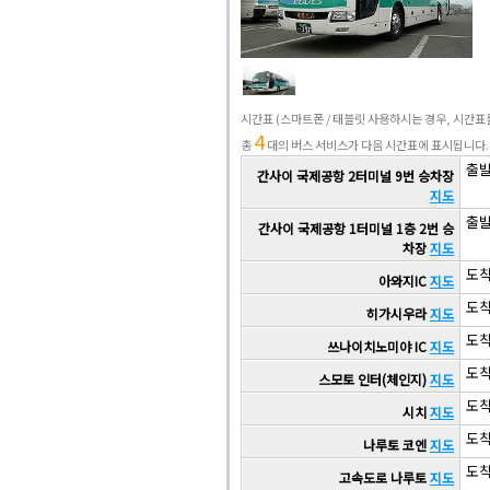
시간표
(스마트폰 / 태블릿 사용하시는 경우, 시간
4
총
대의 버스 서비스가 다음 시간표에 표시됩니다.
출발 
간사이 국제공항 2터미널 9번 승차장
지도
출발 
간사이 국제공항 1터미널 1층 2번 승
차장
지도
도착 
아와지IC
지도
도착 
히가시우라
지도
도착 
쓰나이치노미야 IC
지도
도착 
스모토 인터(체인지)
지도
도착 
시치
지도
도착 
나루토 코엔
지도
도착 
고속도로 나루토
지도