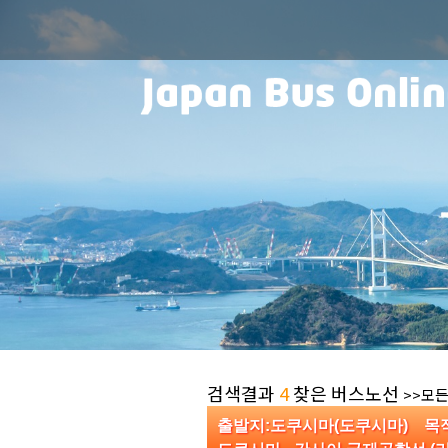
검색결과
4
찾은 버스노선
>>모든
출발지:도쿠시마(도쿠시마) 목