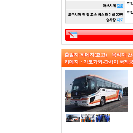
도착 
마쓰시게
지도
도착 
도쿠시마 역 앞 고속 버스 터미널 22번
승차장
지도
출발지:히메지(효고) 목적지:간
히메지・가코가와-간사이 국제