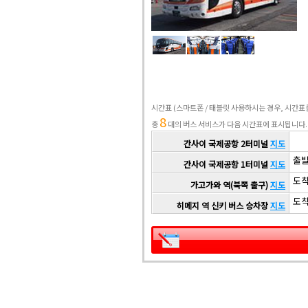
시간표
(스마트폰 / 태블릿 사용하시는 경우, 시간
8
총
대의 버스 서비스가 다음 시간표에 표시됩니다.
간사이 국제공항 2터미널
지도
출발 
간사이 국제공항 1터미널
지도
도착 
가고가와 역(북쪽 출구)
지도
도착 
히메지 역 신키 버스 승차장
지도