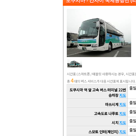
도쿠시마 - 간사이 국제공항선 (
시간표
(스마트폰 / 태블릿 사용하시는 경우, 시간
4
총
대의 버스 서비스가 다음 시간표에 표시됩니다.
출발 
도쿠시마 역 앞 고속 버스 터미널 22번
승차장
지도
출발 
마쓰시게
지도
출발 
고속도로 나루토
지도
출발 
시치
지도
출발 
스모토 인터(체인지)
지도