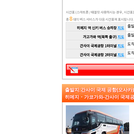
시간표
(스마트폰 / 태블릿 사용하시는 경우, 시간
8
총
대의 버스 서비스가 다음 시간표에 표시됩니다.
출발 
히메지 역 신키 버스 승차장
지도
출발 
가고가와 역(북쪽 출구)
지도
도착 
간사이 국제공항 1터미널
지도
도착 
간사이 국제공항 2터미널
지도
출발지:간사이 국제 공항(오사카
히메지・가코가와-간사이 국제