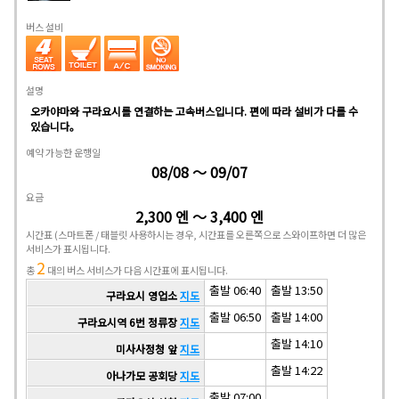
버스 설비
설명
오카야마와 구라요시를 연결하는 고속버스입니다. 편에 따라 설비가 다를 수
있습니다。
예약 가능한 운행일
08/08 ～ 09/07
요금
2,300 엔 ～ 3,400 엔
시간표
(스마트폰 / 태블릿 사용하시는 경우, 시간표를 오른쪽으로 스와이프하면 더 많은
서비스가 표시됩니다.
2
총
대의 버스 서비스가 다음 시간표에 표시됩니다.
출발 06:40
출발 13:50
구라요시 영업소
지도
출발 06:50
출발 14:00
구라요시역 6번 정류장
지도
출발 14:10
미사사정청 앞
지도
출발 14:22
아나가모 공회당
지도
출발 07:00