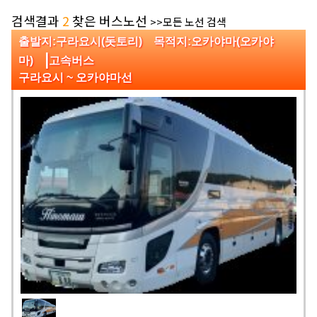
검색결과
2
찾은 버스노선
>>모든 노선 검색
출발지:구라요시(돗토리) 목적지:오카야마(오카야
|
마)
고속버스
구라요시 ~ 오카야마선