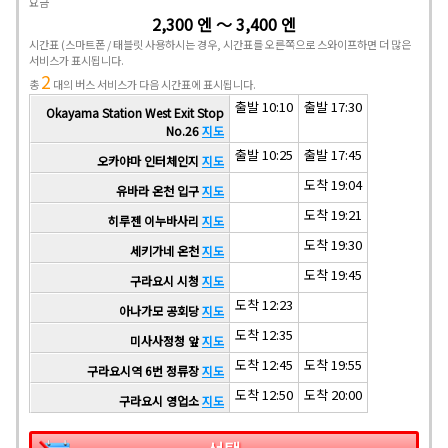
요금
2,300 엔 ～ 3,400 엔
시간표
(스마트폰 / 태블릿 사용하시는 경우, 시간표를 오른쪽으로 스와이프하면 더 많은
서비스가 표시됩니다.
2
총
대의 버스 서비스가 다음 시간표에 표시됩니다.
출발 10:10
출발 17:30
Okayama Station West Exit Stop
No.26
지도
출발 10:25
출발 17:45
오카야마 인터체인지
지도
도착 19:04
유바라 온천 입구
지도
도착 19:21
히루젠 이누바사리
지도
도착 19:30
세키가네 온천
지도
도착 19:45
구라요시 시청
지도
도착 12:23
아나가모 공회당
지도
도착 12:35
미사사정청 앞
지도
도착 12:45
도착 19:55
구라요시역 6번 정류장
지도
도착 12:50
도착 20:00
구라요시 영업소
지도