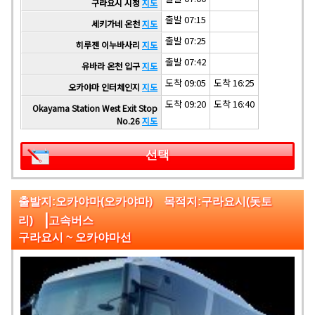
구라요시 시청
지도
출발 07:15
세키가네 온천
지도
출발 07:25
히루젠 이누바사리
지도
출발 07:42
유바라 온천 입구
지도
도착 09:05
도착 16:25
오카야마 인터체인지
지도
도착 09:20
도착 16:40
Okayama Station West Exit Stop
No.26
지도
선택
출발지:오카야마(오카야마) 목적지:구라요시(돗토
|
리)
고속버스
구라요시 ~ 오카야마선