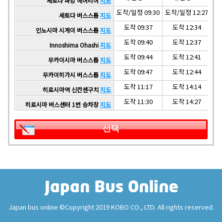
세토다 파킹 에어리어
지도
도착/일정 09:30
도착/일정 12:27
도착
세토다 버스스톱
지도
도착 09:37
도착 12:34
인노시마 시게이 버스스톱
지도
도착 09:40
도착 12:37
Innoshima Ohashi
지도
도착 09:44
도착 12:41
무카이시마 버스스톱
지도
도착 09:47
도착 12:44
무카이히가시 버스스톱
지도
도착 11:17
도착 14:14
히로시마역 신칸센구치
지도
도착 11:30
도착 14:27
히로시마 버스센터 1번 승차장
지도
선택
Japan bus online ©Copyright 2019 KOBO CO., LTD. All rights reserved.