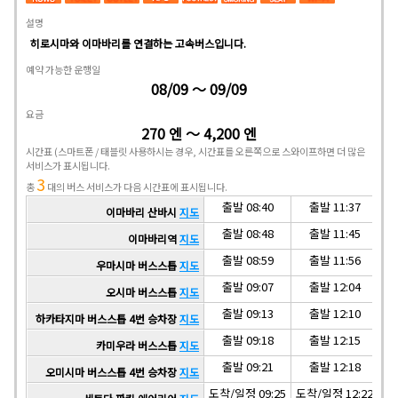
설명
히로시마와 이마바리를 연결하는 고속버스입니다.
예약 가능한 운행일
08/09 ～ 09/09
요금
270 엔 ～ 4,200 엔
시간표
(스마트폰 / 태블릿 사용하시는 경우, 시간표를 오른쪽으로 스와이프하면 더 많은
서비스가 표시됩니다.
3
총
대의 버스 서비스가 다음 시간표에 표시됩니다.
출발 08:40
출발 11:37
이마바리 산바시
지도
출발 08:48
출발 11:45
이마바리역
지도
출발 08:59
출발 11:56
우마시마 버스스톱
지도
출발 09:07
출발 12:04
오시마 버스스톱
지도
출발 09:13
출발 12:10
하카타지마 버스스톱 4번 승차장
지도
출발 09:18
출발 12:15
카미우라 버스스톱
지도
출발 09:21
출발 12:18
오미시마 버스스톱 4번 승차장
지도
도착/일정 09:25
도착/일정 12:22
도착