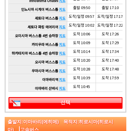
Innoshima Ohashi
지도
출발 09:50
출발 17:10
인노시마 시게이 버스스톱
지도
도착/일정 09:57
도착/일정 17:17
도착
세토다 버스스톱
지도
도착/일정 10:02
도착/일정 17:22
도착
세토다 파킹 에어리어
지도
도착 10:06
도착 17:26
오미시마 버스스톱 4번 승차장
지도
도착 10:09
도착 17:29
카미우라 버스스톱
지도
도착 10:14
도착 17:34
하카타지마 버스스톱 4번 승차장
지도
도착 10:20
도착 17:40
오시마 버스스톱
지도
도착 10:28
도착 17:48
우마시마 버스스톱
지도
도착 10:39
도착 17:59
이마바리역
지도
도착 10:45
이마바리 산바시
지도
선택
출발지:이마바리(에히메) 목적지:히로시마(히로시
|
마)
고속버스