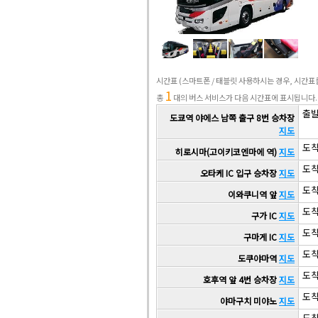
시간표
(스마트폰 / 태블릿 사용하시는 경우, 시간
1
총
대의 버스 서비스가 다음 시간표에 표시됩니다.
출발 
도쿄역 야에스 남쪽 출구 8번 승차장
지도
도착 
히로시마(고이키코엔마에 역)
지도
도착 
오타케 IC 입구 승차장
지도
도착 
이와쿠니역 앞
지도
도착 
구가 IC
지도
도착 
구마게 IC
지도
도착 
도쿠야마역
지도
도착 
호후역 앞 4번 승차장
지도
도착 
야마구치 미야노
지도
도착 