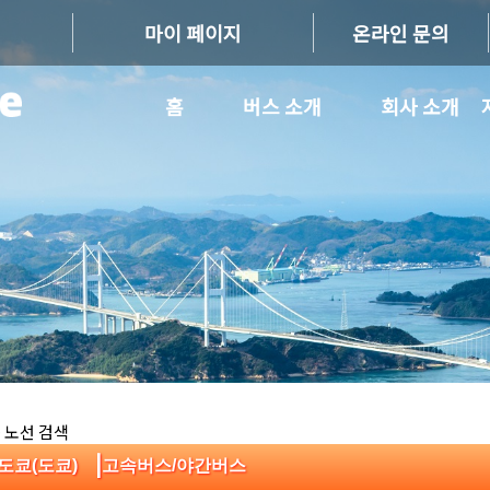
마이 페이지
온라인 문의
홈
버스 소개
회사 소개
 노선 검색
|
:도쿄(도쿄)
고속버스/야간버스