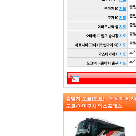
출발 
구마게 IC
지도
출발 
구가 IC
지도
출발 
이와쿠니역 앞
지도
출발 
오타케 IC 입구 승차장
지도
출발 
히로시마(고이키코엔마에 역)
지도
도착 
가스미가세키
지도
도착 
도쿄역 니혼바시 출구
지도
출발지:도쿄(도쿄) 목적지:하
도쿄-야마구치 익스프레스