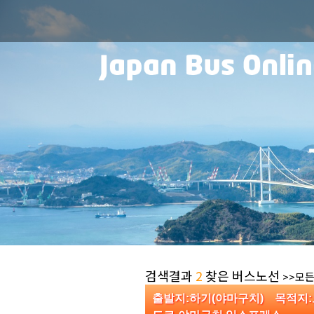
검색결과
2
찾은 버스노선
>>모든
출발지:하기(야마구치) 목적지