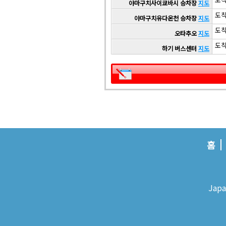
야마구치사이쿄바시 승차장
지도
도착 
야마구치유다온천 승차장
지도
도착 
오타추오
지도
도착 
하기 버스센터
지도
홈
Japa