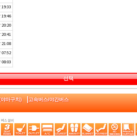
19:33
19:46
20:20
20:41
21:08
07:52
08:03
선택
|
기(야마구치)
고속버스/야간버스
버스 설비