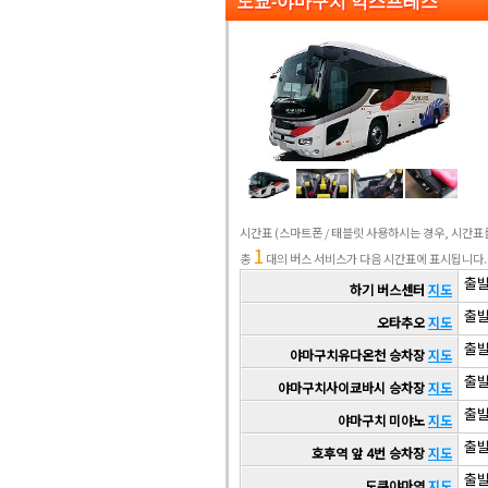
도쿄-야마구치 익스프레스
시간표
(스마트폰 / 태블릿 사용하시는 경우, 시간
1
총
대의 버스 서비스가 다음 시간표에 표시됩니다.
출발 
하기 버스센터
지도
출발 
오타추오
지도
출발 
야마구치유다온천 승차장
지도
출발 
야마구치사이쿄바시 승차장
지도
출발 
야마구치 미야노
지도
출발 
호후역 앞 4번 승차장
지도
출발 
도쿠야마역
지도