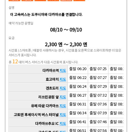
설명
이 고속버스는 도쿠시마와 다카마쓰를 연결합니다.
예약 가능한 운행일
08/10 ～ 09/10
요금
2,300 엔 ～ 2,300 엔
시간표
(스마트폰 / 태블릿 사용하시는 경우, 시간표를 오른쪽으로 스와이프하면 더 많은
서비스가 표시됩니다.
12
총
대의 버스 서비스가 다음 시간표에 표시됩니다.
출발 06:20
출발 07:25
출발 08:10
다카마쓰역
지도
출발 06:22
출발 07:27
출발 08:12
효고마치
지도
출발 06:24
출발 07:29
출발 08:14
겐초도리
지도
출발 06:27
출발 07:32
출발 08:17
리쓰린공원 앞
지도
출발 06:31
출발 07:36
출발 08:21
유메 타운 다카마쓰
지도
출발 06:34
출발 07:39
출발 08:24
고토덴 후세이시역 버스 터미널
지도
출발 06:41
출발 07:46
출발 08:31
다카마쓰추오 IC
지도
출발 06:51
출발 07:56
출발 08:41