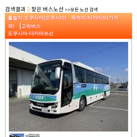
검색결과
2
찾은 버스노선
>>모든 노선 검색
출발지:도쿠시마(도쿠시마) 목적지:타카마쓰(가가
|
와)
고속버스
도쿠시마-다카마쓰선