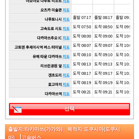
아오아오 나루토 리조트
지도
오츠카 미술관
지도
출발 07:17
출발 08:17
출발 09:17
나루토니시
지도
도착 07:50
도착 08:50
도착 09:50
고속도로 시도
지도
도착 08:00
도착 09:00
도착 10:00
다카마쓰추오 IC
지도
도착 08:07
도착 09:07
도착 10:07
고토덴 후세이시역 버스 터미널
지도
도착 08:10
도착 09:10
도착 10:10
유메 타운 다카마쓰
지도
도착 08:13
도착 09:13
도착 10:13
리쓰린공원 앞
지도
도착 08:17
도착 09:17
도착 10:17
겐초도리
지도
도착 08:19
도착 09:19
도착 10:19
효고마치
지도
도착 08:21
도착 09:21
도착 10:21
다카마쓰역
지도
선택
출발지:타카마쓰(가가와) 목적지:도쿠시마(도쿠시
|
마)
고속버스