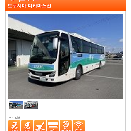
도쿠시마-다카마쓰선
버스 설비