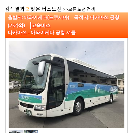
검색결과
2
찾은 버스노선
>>모든 노선 검색
출발지:아와이케다(도쿠시마) 목적지:다카마쓰 공항
|
(가가와)
고속버스
다카마쓰 - 아와이케다 공항 셔틀