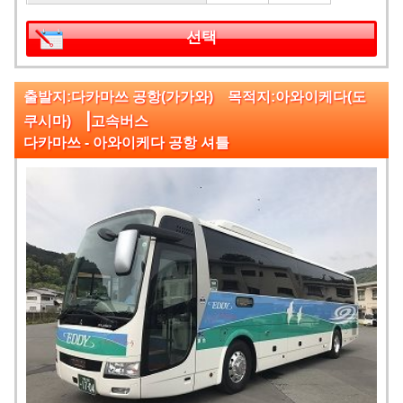
선택
출발지:다카마쓰 공항(가가와) 목적지:아와이케다(도
|
쿠시마)
고속버스
다카마쓰 - 아와이케다 공항 셔틀