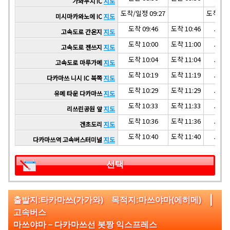
가와우치 IC
지도
도착/일정 09:27
도착/일정
미시마카와노에 IC
지도
도착 09:46
도착 10:46
도착 1
고속도로 간온지
지도
도착 10:00
도착 11:00
도착 1
고속도로 젠쓰지
지도
도착 10:04
도착 11:04
도착 1
고속도로 마루가메
지도
도착 10:19
도착 11:19
도착 1
다카마쓰 니시 IC 북쪽
지도
도착 10:29
도착 11:29
도착 1
유메 타운 다카마쓰
지도
도착 10:33
도착 11:33
도착 1
리쓰린공원 앞
지도
도착 10:36
도착 11:36
도착 1
겐초도리
지도
도착 10:40
도착 11:40
도착 1
다카마쓰역 고속버스터미널
지도
선택
|
출발지:타카마쓰(가가와) 목적지:마쓰야마(에히메)
고속버스
마쓰야마－다카마쓰선 봇짱 익스프레스