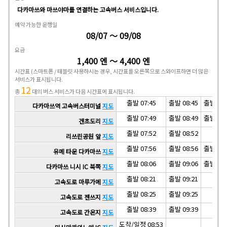
다카마쓰와 마쓰야마를 연결하는 고속버스 서비스입니다.
예약 가능한 운행일
08/07 ～ 09/08
요금
1,400 엔 ～ 4,400 엔
시간표
(스마트폰 / 태블릿 사용하시는 경우, 시간표를 오른쪽으로 스와이프하면 더 많은
서비스가 표시됩니다.
12
총
대의 버스 서비스가 다음 시간표에 표시됩니다.
출발 07:45
출발 08:45
출발 09:
다카마쓰역 고속버스터미널
지도
출발 07:49
출발 08:49
출발 09:
겐초도리
지도
출발 07:52
출발 08:52
리쓰린공원 앞
지도
출발 07:56
출발 08:56
출발 09:
유메 타운 다카마쓰
지도
출발 08:06
출발 09:06
출발 10:
다카마쓰 니시 IC 북쪽
지도
출발 08:21
출발 09:21
고속도로 마루가메
지도
출발 08:25
출발 09:25
고속도로 젠쓰지
지도
출발 08:39
출발 09:39
고속도로 간온지
지도
도착/일정 08:53