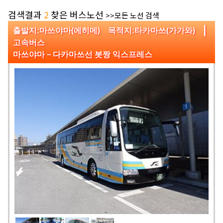
검색결과
2
찾은 버스노선
>>모든 노선 검색
|
출발지:마쓰야마(에히메) 목적지:타카마쓰(가가와)
고속버스
마쓰야마－다카마쓰선 봇짱 익스프레스