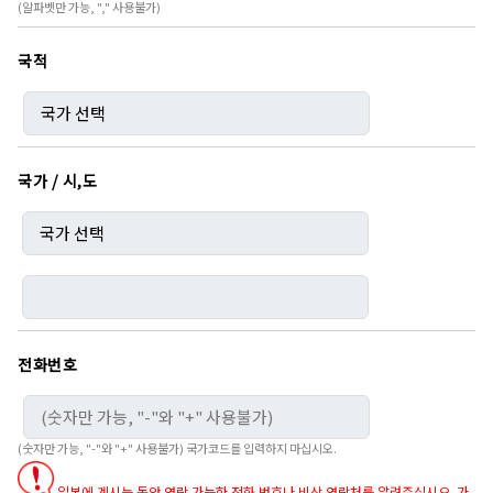
(알파벳만 가능, "," 사용불가)
15:46
16:20
아와카이난 문화촌
→
미치노에키 시시쿠이온센
국적
연휴
200 엔～
17:04
17:38
아와카이난 문화촌
→
미치노에키 시시쿠이온센
연휴
200 엔～
국가 / 시,도
전화번호
(숫자만 가능, "-"와 "+" 사용불가) 국가코드를 입력하지 마십시오.
일본에 계시는 동안 연락 가능한 전화 번호나 비상 연락처를 알려주십시오. 가