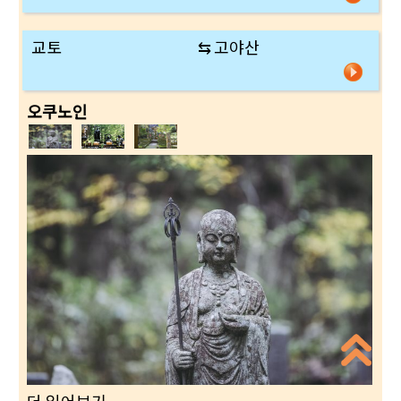
교토
⇆
고야산
오쿠노인
더 읽어보기