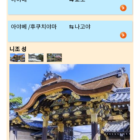
아야베 /후쿠치야마
⇆
나고야
니조 성