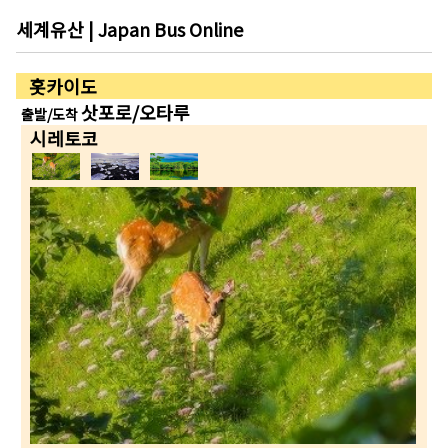
세계유산 | Japan Bus Online
홋카이도
삿포로/오타루
출발/도착
시레토코