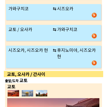
가와구치코
⇆
시즈오카
교토 / 오사카
⇆
가와구치코
시즈오카, 시즈오카 현
⇆
후지노미야, 시즈오카
현
교토, 오사카 / 간사이
교토
출발/도착
교토