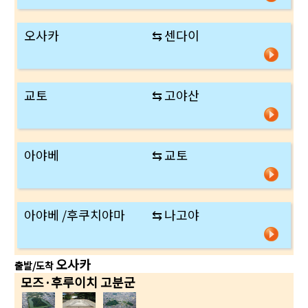
오사카
⇆
센다이
교토
⇆
고야산
아야베
⇆
교토
아야베 /후쿠치야마
⇆
나고야
오사카
출발/도착
모즈·후루이치 고분군