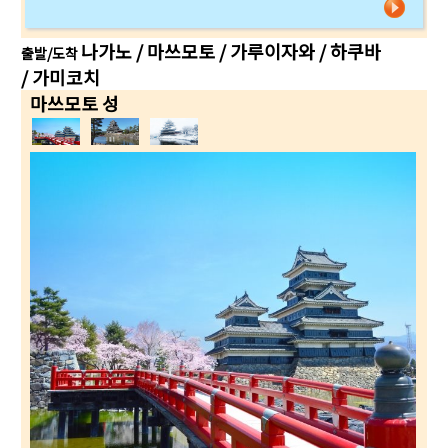
나가노 / 마쓰모토 / 가루이자와 / 하쿠바
출발/도착
/ 가미코치
마쓰모토 성