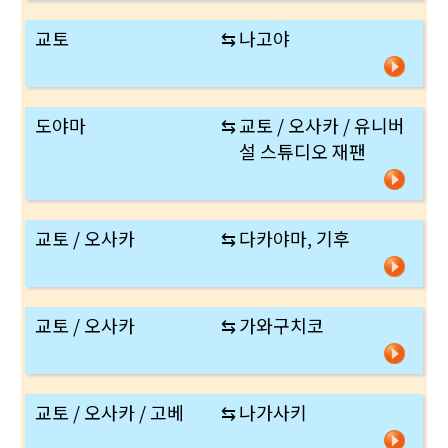
교토
⇆
나고야
도야마
⇆
교토 / 오사카 / 유니버
설 스튜디오 재팬
교토 / 오사카
⇆
다카야마, 기후
교토 / 오사카
⇆
가와구치코
교토 / 오사카 / 고베
⇆
나가사키