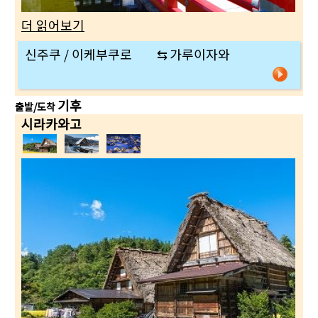
더 읽어보기
신주쿠 / 이케부쿠로
⇆
가루이자와
기후
출발/도착
시라카와고