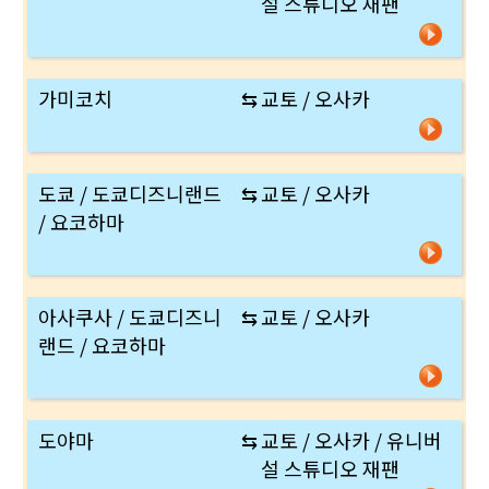
설 스튜디오 재팬
가미코치
⇆
교토 / 오사카
도쿄 / 도쿄디즈니랜드
⇆
교토 / 오사카
/ 요코하마
아사쿠사 / 도쿄디즈니
⇆
교토 / 오사카
랜드 / 요코하마
도야마
⇆
교토 / 오사카 / 유니버
설 스튜디오 재팬