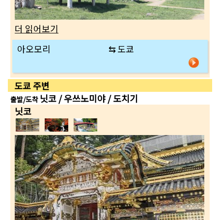
더 읽어보기
아오모리
⇆
도쿄
도쿄 주변
닛코 / 우쓰노미야 / 도치기
출발/도착
닛코