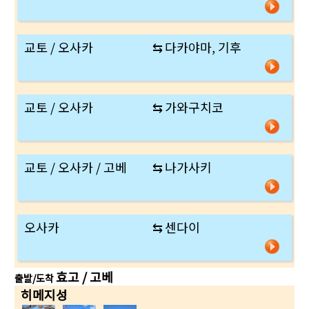
교토 / 오사카
⇆
다카야마, 기후
교토 / 오사카
⇆
가와구치코
교토 / 오사카 / 고베
⇆
나가사키
오사카
⇆
센다이
효고 / 고베
출발/도착
히메지성