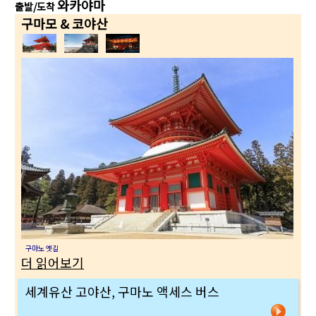
와카야마
출발/도착
구마모 & 코야산
구마노 옛길
더 읽어보기
세계유산 고야산, 구마노 액세스 버스