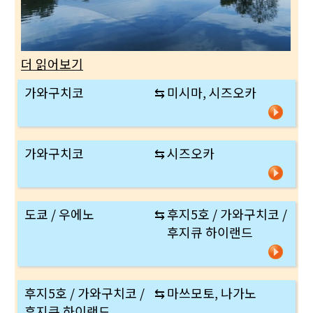
더 읽어보기
가와구치코
⇆
미시마, 시즈오카
가와구치코
⇆
시즈오카
도쿄 / 우에노
⇆
후지5호 / 가와구치코 /
후지큐 하이랜드
후지5호 / 가와구치코 /
⇆
마쓰모토, 나가노
후지큐 하이랜드