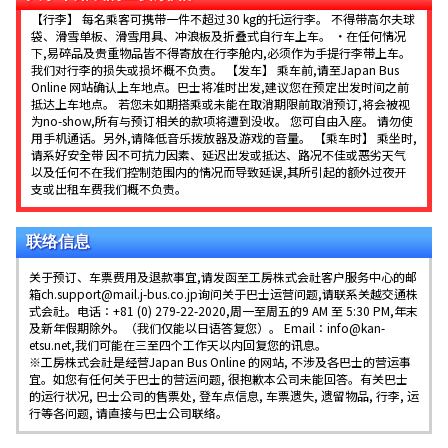
【行李】 每名乘客可携带一件不超过30 kg的托运行李。 不得带高尔夫球
袋、滑雪单板、滑雪用具、冲浪板及折叠式自行车上车。 ・在任何情况
下,易碎品及贵重物品皆不得寄放在行李舱内,必须作为手提行李带上车。
我们对行李的损失或损坏概不负责。 【发车】 乘车前,请至Japan Bus
Online 网站确认上车地点。巴士将准时出发,建议您在预定出发时间之前
抵达上车地点。 若您未如期搭乘或未能在取消期限前取消预订,将会被视
为no-show,所有与预订相关的款项将遭到没收。 您可自由入座。 请勿使
用手机通话。另外,请降低音乐拨放器及游戏的音量。 【乘车时】 乘坐时,
请系好安全带 因不可抗力因素、延迟出发或抵达、路况不佳或恶劣天气
以及任何不在我们控制范围内的情况而导致延误,其所引起的额外过夜开
支或出租车费我们概不负责。
联络信息
关于预订、车票费用及退款事宜,请发函至工房株式会社客户服务中心的邮
箱ch.support@mail.j-bus.co.jp询问关于巴士运营问题,请联系关越交通株
式会社。电话：+81 (0) 279-22-2020,周一至周五的9 AM 至 5:30 PM,年末
及新年假期除外。（我们仅能以日语答复您）。 Email：info@kan-
etsu.net,我们可能在三至四个工作天以内回复您的讯息。
※工房株式会社是经营Japan Bus Online 的网站, 不涉及各巴士的营运事
宜。如您有任何关于巴士的营运问题, 很抱歉本公司未能回答。有关巴士
的运行状况, 巴士公司的售票处, 登车点信息, 车票遗失, 遗留物品, 行李, 运
行等各问题, 请直接与巴士公司联络。