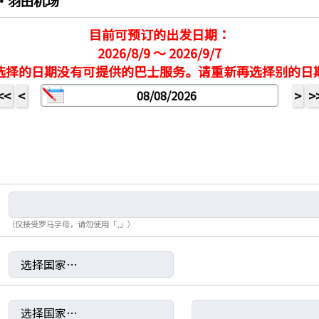
・羽田机场
目前可预订的出发日期：
2026/8/9 ～ 2026/9/7
选择的日期没有可提供的巴士服务。请重新再选择别的日
<<
<
>
>
。
（仅接受罗马字母，请勿使用「,」）