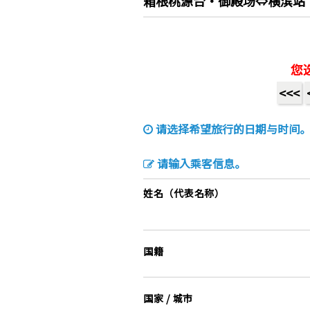
箱根桃源台・御殿场⇔横滨站
您
<<<
请选择希望旅行的日期与时间
请输入乘客信息。
姓名（代表名称）
国籍
国家 / 城市