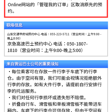
Online网站的「管理我的订单」区取消原先的预
约。
联络信息
山梨交通甲府站预约中心 电话：055-223-5711（营业时间：上午9:00 -
晚上8:00）
京急高速巴士预约中心 电话：050-1807-
1810（营业时间：上午9:00-晚上5:00）
来自营运巴士公司的重要须知
・每位乘客可在存放一件行李于车底下的行李
仓。由于空间有限，我们可能会视情况拒绝额外
行李的存放。如有大件行李，请提前自行安排行
李的托运服务。
・我们对任何行李损坏或遗失恕不赔偿。
・折叠自行车、滑雪板和单板滑雪板不能带进车
厢内。车底下的行李仓可供存放，但由于空间有