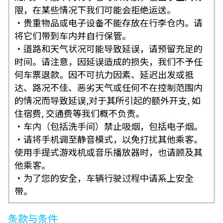
限，在某些情况下我们可能会拒绝运送。
・贵重物品或电子设备不能存放在行李仓内。请
将它们带到车内并自行保管。
・道路和天气状况可能导致延误，请预留充足的
时间。请注意，因延误造成的损失，我们不予任
何车票退款。因不可抗力因素、延迟出发或抵
达、路况不佳、恶劣天气或任何不在控制范围内
的情况而导致延误,对于其所引起的额外开支, 如
住宿费, 交通费等我们概不负责。
・车内（包括洗手间）禁止吸烟，包括电子烟​​。
・请将手机调至静音模式，以免打扰其他乘客。
使用手提式游戏机或音乐播放器时，也请顾及其
他乘客。
・为了您的安全，车辆行驶过程中请系上安全
带。
条款与条件