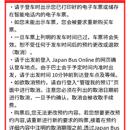
・请于登车时出示您已打印好的电子车票或储存
在智能电话内的电子车票。
・如您未能出示车票，您会被要求重新购买车
票。
・一旦车票上列明的发车时间已过，车票将会失
效。恕不受任何于发车时间后的预约更改或退款
（取消）。
・请于出发前登入 Japan Bus Online 的网页确
认登车地点。由于巴士会于予定时间内准时出
发，请于出发时间 10分钟前到达登车点及等候。
・如欲取消预约，请自行登入“管理我的预订”页
面中进行取消。注意您必须在列出的取消日期前
进行取消，一旦予约确认，取消会被收取手续
费。
・购票后,您无法更改预约内容。若您想要更改预
约内容,请重新进行新的要求的购票,接着在预约
详细内容中注明的取消期限之前,透过Japan Bus