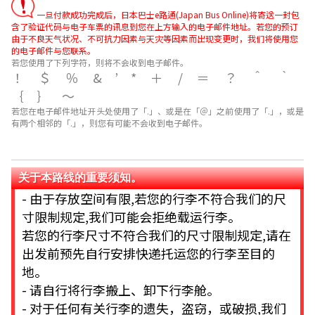
一旦付款成功完成后，日本巴士e路通(Japan Bus Online)将寄送一封包
含了验证代码与电子车票的讯息到您在上方输入的电子邮件地址。若您的预订
由于不良天气状况、不可抗力因素与天灾等因素而出现变更时，我们将使用您
的电子邮件与您联系。
若您使用了下列字符，则将不会收到电子邮件。
！＄％&’*＋/＝？＾｀
｛｝～
若您在电子邮件地址开头处使用了「.」、或是在「＠」之前使用了「.」，或是
有两个相邻的「.」，则您有可能不会收到电子邮件。
关于本路线的重要须知。
- 由于存放空间有限,若您的行李不符合我们的尺
寸限制规定,我们可能会拒绝载运行李。
若您的行李尺寸不符合我们的尺寸限制规定,请在
出发前预先自行安排快递托运您的行李至目的
地。
- 请自行将行李搬上、卸下行李舱。
- 对于任何有关行李的遗失，盗窃，或破损,我们