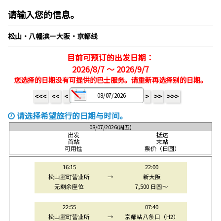
请输入您的信息。
松山・八幡滨ー大阪・京都线
目前可预订的出发日期：
2026/8/7 ～ 2026/9/7
您选择的日期没有可提供的巴士服务。请重新再选择别的日期。
<<<
<<
<
>
>>
>>>
请选择希望旅行的日期与时间。
08/07/2026(周五)
出发
抵达
首站
末站
可用性
票价（日圆）
16:15
22:00
松山室町营业所
→
新大阪
无剩余座位
7,500 日圆～
22:55
07:40
松山室町营业所
→
京都站八条口（H2）