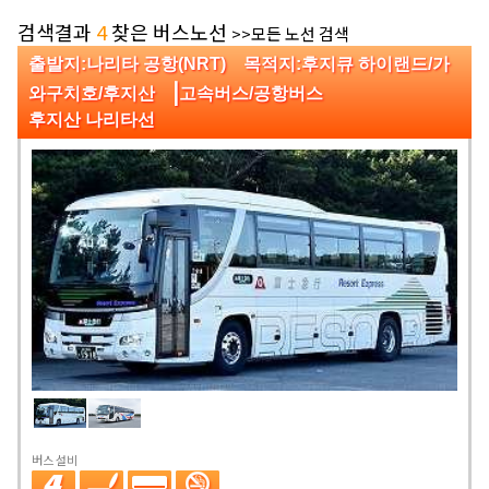
검색결과
4
찾은 버스노선
>>모든 노선 검색
출발지:나리타 공항(NRT) 목적지:후지큐 하이랜드/가
|
와구치호/후지산
고속버스/공항버스
후지산 나리타선
버스 설비