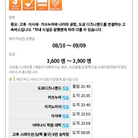
설명
류오·고후·이시와·가쓰누마와 나리타 공항, 도쿄 디즈니랜드를 연결하는 고
속버스입니다. *차내 시설은 운행편에 따라 다를 수 있습니다.
예약 가능한 운행일
08/10 ～ 09/09
요금
3,600 엔 ～ 3,900 엔
시간표
(스마트폰 / 태블릿 사용하시는 경우, 시간표를 오른쪽으로 스와이프하면 더 많은
서비스가 표시됩니다.
1
총
대의 버스 서비스가 다음 시간표에 표시됩니다.
출발 21:40
도쿄디즈니랜드
지도
도착 23:35
카츠누마
지도
도착 23:40
이치노미야
지도
도착 23:50
이사와
지도
도착 23:58
야마나시 학원 대학
지도
도착 00:05
고후 스테이션 (남쪽 출구) 6번 승차장