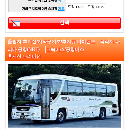
도착 14:05
도착 14:35
가와구치호역 2번 승차장
지도
선택
출발지:후지산/가와구치호/후지큐 하이랜드 목적지:나
|
리타 공항(NRT)
고속버스/공항버스
후지산 나리타선