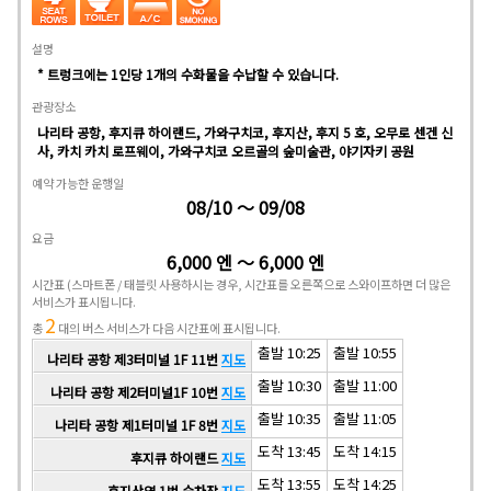
설명
* 트렁크에는 1인당 1개의 수화물을 수납할 수 있습니다.
관광장소
나리타 공항, 후지큐 하이랜드, 가와구치코, 후지산, 후지 5 호, 오무로 센겐 신
사, 카치 카치 로프웨이, 가와구치코 오르골의 숲미술관, 야기자키 공원
예약 가능한 운행일
08/10 ～ 09/08
요금
6,000 엔 ～ 6,000 엔
시간표
(스마트폰 / 태블릿 사용하시는 경우, 시간표를 오른쪽으로 스와이프하면 더 많은
서비스가 표시됩니다.
2
총
대의 버스 서비스가 다음 시간표에 표시됩니다.
출발 10:25
출발 10:55
나리타 공항 제3터미널 1F 11번
지도
출발 10:30
출발 11:00
나리타 공항 제2터미널1F 10번
지도
출발 10:35
출발 11:05
나리타 공항 제1터미널 1F 8번
지도
도착 13:45
도착 14:15
후지큐 하이랜드
지도
도착 13:55
도착 14:25
후지산역 1번 승차장
지도