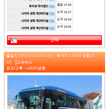
출발 13:30
후지큐 하이랜드
지도
도착 16:27
나리타 공항 제3터미널
지도
도착 16:30
나리타 공항 제2터미널
지도
도착 16:35
나리타 공항 제1터미널
지도
선택
출발지:야마나시(야마나시) 목적지:나리타 공항(지
|
바)
고속버스
료오/고후 - 나리타공항