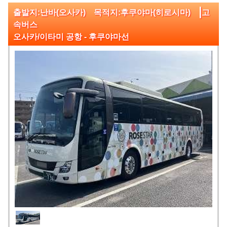
|
출발지:난바(오사카) 목적지:후쿠야마(히로시마)
고
속버스
오사카/이타미 공항 - 후쿠야마선