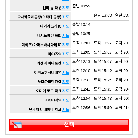
출발 09:55
센리 뉴 타운
지도
출발 13:08
출발 18:18
오사카국제공항(이타미 공항)
지도
출발 10:14
다카라즈카 IC
지도
출발 10:25
니시노미야 북IC
지도
도착 12:03
도착 14:57
도착 20:07
미야즈/아마노바시다테 IC
지도
도착 12:09
도착 15:03
도착 20:13
미야즈역
지도
도착 12:13
도착 15:07
도착 20:17
키센바 미나토칸
지도
도착 12:18
도착 15:12
도착 20:22
아마노하시다테역
지도
도착 12:31
도착 15:25
도착 20:35
노다가와탄카이
지도
도착 12:41
도착 15:35
도착 20:45
오미야 로드 파크
지도
도착 12:54
도착 15:48
도착 20:58
미네야마역
지도
도착 12:56
도착 15:50
도착 21:00
단카이 미네야마 차고
지도
선택