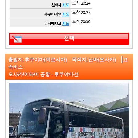
도착 20:24
신바시
지도
도착 20:27
후쿠야마역
지도
도착 20:39
다지메샤코
지도
선택
|
출발지:후쿠야마(히로시마) 목적지:난바(오사카)
고
속버스
오사카/이타미 공항 - 후쿠야마선