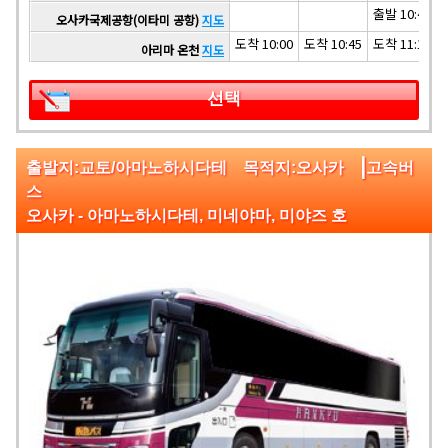
출발 10:40
오사카국제공항(이타미 공항)
지도
도착 10:00
도착 10:45
도착 11:10
아리마 온천
지도
선택
|
출발지:교토/아마노하시다테 목적지:오사카
고속버
스
오사카 - 아마노하시다테, 미네야마, 미야즈 호