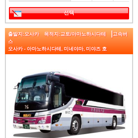
선택
|
출발지:오사카 목적지:교토/아마노하시다테
고속버
스
오사카 - 아마노하시다테, 미네야마, 미야즈 호