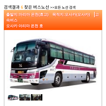
검색결과
6
찾은 버스노선
>>모든 노선 검색
|
출발지:아리마 온천(효고) 목적지:오사카(오사카)
고
속버스
오사카 아리마 온천 호