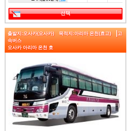
선택
|
출발지:오사카(오사카) 목적지:아리마 온천(효고)
고
속버스
오사카 아리마 온천 호