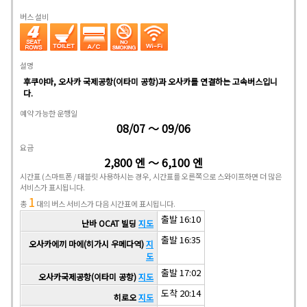
버스 설비
설명
후쿠야마, 오사카 국제공항(이타미 공항)과 오사카를 연결하는 고속버스입니
다.
예약 가능한 운행일
08/07 ～ 09/06
요금
2,800 엔 ～ 6,100 엔
시간표
(스마트폰 / 태블릿 사용하시는 경우, 시간표를 오른쪽으로 스와이프하면 더 많은
서비스가 표시됩니다.
1
총
대의 버스 서비스가 다음 시간표에 표시됩니다.
출발 16:10
난바 OCAT 빌딩
지도
출발 16:35
오사카에끼 마에(히가시 우메다역)
지
도
출발 17:02
오사카국제공항(이타미 공항)
지도
도착 20:14
히로오
지도