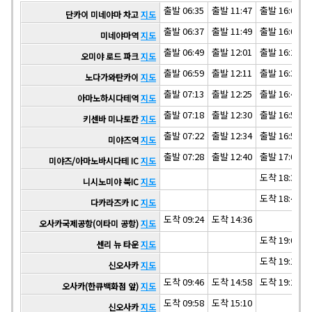
출발 06:35
출발 11:47
출발 16:07
단카이 미네야마 차고
지도
출발 06:37
출발 11:49
출발 16:09
미네야마역
지도
출발 06:49
출발 12:01
출발 16:21
오미야 로드 파크
지도
출발 06:59
출발 12:11
출발 16:31
노다가와탄카이
지도
출발 07:13
출발 12:25
출발 16:45
아마노하시다테역
지도
출발 07:18
출발 12:30
출발 16:50
키센바 미나토칸
지도
출발 07:22
출발 12:34
출발 16:54
미야즈역
지도
출발 07:28
출발 12:40
출발 17:00
미야즈/아마노바시다테 IC
지도
도착 18:38
니시노미야 북IC
지도
도착 18:49
다카라즈카 IC
지도
도착 09:24
도착 14:36
오사카국제공항(이타미 공항)
지도
도착 19:08
센리 뉴 타운
지도
도착 19:19
신오사카
지도
도착 09:46
도착 14:58
도착 19:28
오사카(한큐백화점 앞)
지도
도착 09:58
도착 15:10
신오사카
지도