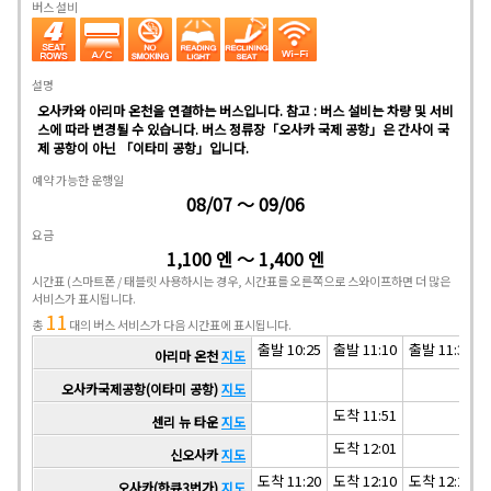
버스 설비
설명
오사카와 아리마 온천을 연결하는 버스입니다. 참고 : 버스 설비는 차량 및 서비
스에 따라 변경될 수 있습니다. 버스 정류장「오사카 국제 공항」은 간사이 국
제 공항이 아닌 「이타미 공항」입니다.
예약 가능한 운행일
08/07 ～ 09/06
요금
1,100 엔 ～ 1,400 엔
시간표
(스마트폰 / 태블릿 사용하시는 경우, 시간표를 오른쪽으로 스와이프하면 더 많은
서비스가 표시됩니다.
11
총
대의 버스 서비스가 다음 시간표에 표시됩니다.
출발 10:25
출발 11:10
출발 11:30
아리마 온천
지도
오사카국제공항(이타미 공항)
지도
도착 11:51
센리 뉴 타운
지도
도착 12:01
신오사카
지도
도착 11:20
도착 12:10
도착 12:25
오사카(한큐3번가)
지도