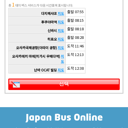
1
총
대의 버스 서비스가 다음 시간표에 표시됩니다.
출발 07:55
다지메샤코
지도
출발 08:15
후쿠야마역
지도
출발 08:18
신바시
지도
출발 08:28
히로오
지도
도착 11:46
오사카국제공항(이타미 공항)
지도
도착 12:13
오사카에끼 마에(히가시 우메다역)
지
도
도착 12:38
난바 OCAT 빌딩
지도
선택