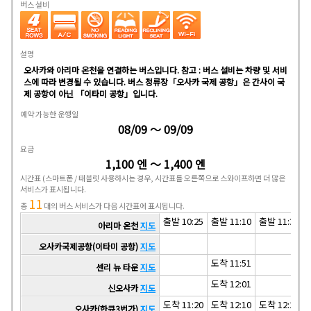
버스 설비
설명
오사카와 아리마 온천을 연결하는 버스입니다. 참고 : 버스 설비는 차량 및 서비
스에 따라 변경될 수 있습니다. 버스 정류장「오사카 국제 공항」은 간사이 국
제 공항이 아닌 「이타미 공항」입니다.
예약 가능한 운행일
08/09 ～ 09/09
요금
1,100 엔 ～ 1,400 엔
시간표
(스마트폰 / 태블릿 사용하시는 경우, 시간표를 오른쪽으로 스와이프하면 더 많은
서비스가 표시됩니다.
11
총
대의 버스 서비스가 다음 시간표에 표시됩니다.
출발 10:25
출발 11:10
출발 11:30
아리마 온천
지도
오사카국제공항(이타미 공항)
지도
도착 11:51
센리 뉴 타운
지도
도착 12:01
신오사카
지도
도착 11:20
도착 12:10
도착 12:25
오사카(한큐3번가)
지도