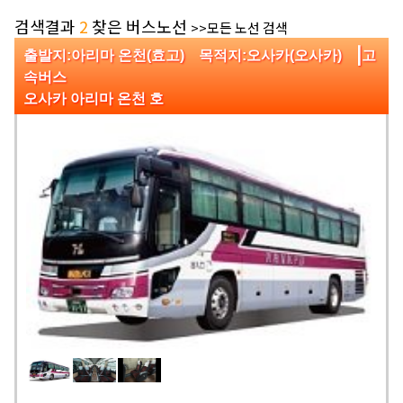
검색결과
2
찾은 버스노선
>>모든 노선 검색
|
출발지:아리마 온천(효고) 목적지:오사카(오사카)
고
속버스
오사카 아리마 온천 호