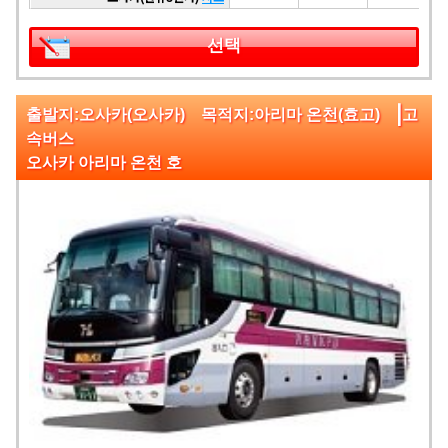
선택
|
출발지:오사카(오사카) 목적지:아리마 온천(효고)
고
속버스
오사카 아리마 온천 호