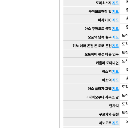
출
도리초스지
지도
출
구마모토현청 앞
지도
출
마시키 IC
지도
출
아소 구마모토 공항
지도
도착
오쓰역 남쪽 출구
지도
도착
히노 야마 온천 돈 도코 온천
지도
도착
오토히메 펜션 마을 입구
도착
커들리 도미니언
도
아소역
지도
출
아소역
지도
도착
아소 플라자 호텔
지도
도착
미나미오쿠니 사무소 앞
도착
만가치
도착
구로카와 온천
도
세노모토
지도