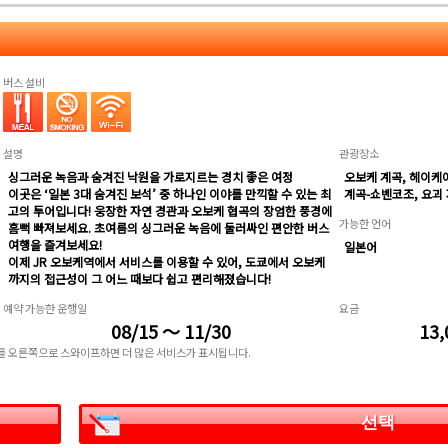
버스 설비
설명
관광장소
싱그러운 녹음과 숨겨진 낙원을 가로지르는 경치 좋은 여정
오보케 계곡, 헤이케
이곳은 ‘일본 3대 숨겨진 보석’ 중 하나인 이야를 만끽할 수 있는 최
계곡-쇼벤코조, 요괴 
고의 투어입니다! 웅장한 자연 경관과 오보케 협곡의 장엄한 풍경에
가능한 언어
흠뻑 빠져보세요. 초여름의 싱그러운 녹음에 둘러싸인 편안한 버스
여행을 즐겨보세요!
일본어
이제 JR 오보케역에서 서비스를 이용할 수 있어, 도쿄에서 오보케
까지의 접근성이 그 어느 때보다 쉽고 편리해졌습니다!
예약 가능한 운행일
요금
08/15 ～ 11/30
13,
표를 오른쪽으로 스와이프하면 더 많은 서비스가 표시됩니다.
선택