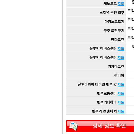
출
세노모토
지도
도착
스지유 온천 입구
도착
마키노토토게
도착
구주 토잔구치
도착
한다코겐
도
유후인역 버스센터
지도
유후인역 버스센터
지도
기지마코겐
간나와
산후라와아 터미널 벳푸 앞
지도
벳푸교통센터
지도
벳푸키타하마
지도
벳푸역 앞 혼마치
지도
상세 정보 확인