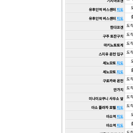
기지마코겐
도
유후인역 버스센터
지도
출
유후인역 버스센터
지도
도착
한다코겐
도착
구주 토잔구치
도착
마키노토토게
도착
스지유 온천 입구
도
세노모토
지도
출
세노모토
지도
도착
구로카와 온천
도착
만가치
도착
미나미오쿠니 사무소 앞
도착
아소 플라자 호텔
지도
도
아소역
지도
출
아소역
지도
도착