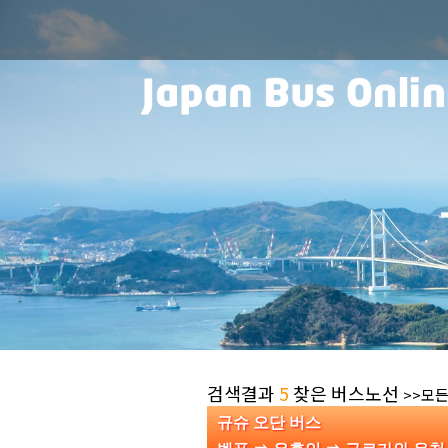
검색결과
5
찾은 버스노선
>>모든
규슈 오단 버스