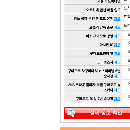
커들리 도미니언
도착
오토히메 펜션 마을 입구
도착
히노 야마 온천 돈 도코 온천
지도
도착
오쓰역 남쪽 출구
지도
도
아소 구마모토 공항
지도
도
마시키 IC
지도
도
구마모토현청 앞
지도
도
도리초스지
지도
도
구마모토 사꾸라마치 버스터미널 6번
승차장
지도
도
ANA 크라운 플라자 호텔 구마모토 뉴
스카이
지도
도
구마모토 역 앞 7번 승차장
지도
상세 정보 확인