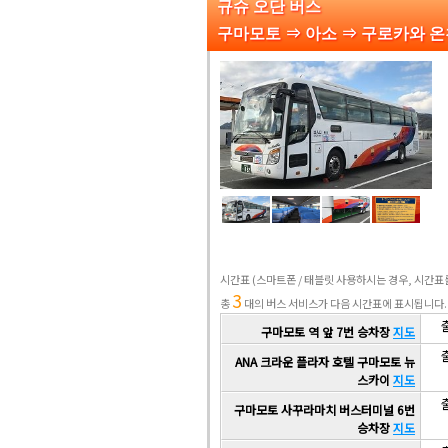
규슈 오단 버스
구마모토 ⇒ 아소 ⇒ 구로카와 
시간표
(스마트폰 / 태블릿 사용하시는 경우, 시간
3
총
대의 버스 서비스가 다음 시간표에 표시됩니다.
출
구마모토 역 앞 7번 승차장
지도
출
ANA 크라운 플라자 호텔 구마모토 뉴
스카이
지도
출
구마모토 사꾸라마치 버스터미널 6번
승차장
지도