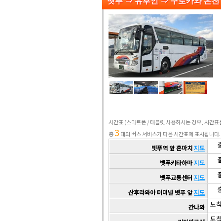
벳푸 ⇒ 유후인 ⇒ 구로카와 온
시간표
(스마트폰 / 태블릿 사용하시는 경우, 시간
3
총
대의 버스 서비스가 다음 시간표에 표시됩니다.
출
벳푸역 앞 혼마치
지도
출
벳푸키타하마
지도
출
벳푸교통센터
지도
출
산후라와아 터미널 벳푸 앞
지도
도착
간나와
도착