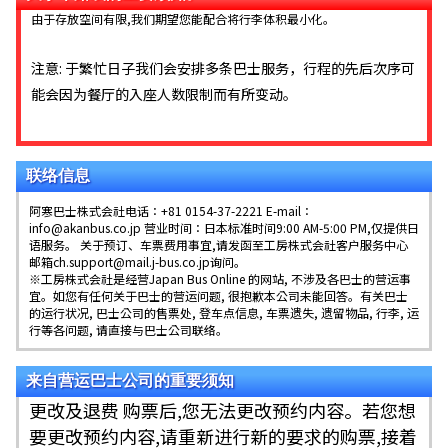
由于存放空间有限,我们期望您能配合将行李体积最小化。
注意: 于繁忙日子我们会安排多条巴士服务，行程的先后次序可
能会因为餐厅的入座人数限制而有所变动。
联络信息
阿寒巴士株式会社电话：+81 0154-37-2221 E-mail：
info@akanbus.co.jp 营业时间：日本标准时间9:00 AM-5:00 PM,仅提供日
语服务。 关于预订、车票费用事宜,请发函至工房株式会社客户服务中心
邮箱ch.support@mail.j-bus.co.jp询问。
※工房株式会社是经营Japan Bus Online 的网站, 不涉及各巴士的营运事
宜。如您有任何关于巴士的营运问题, 很抱歉本公司未能回答。有关巴士
的运行状况, 巴士公司的售票处, 登车点信息, 车票遗失, 遗留物品, 行李, 运
行等各问题, 请直接与巴士公司联络。
来自营运巴士公司的重要须知
更改及退费 购票后,您无法更改预约内容。若您想
要更改预约内容,请重新进行新的要求的购票,接着