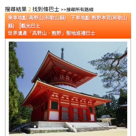
搜尋結果
2
找到條巴士
>>搜尋所有路線
乘車地點:高野山(和歌山縣) 下車地點:熊野本宮(和歌山
|
縣)
觀光巴士
世界遺產「高野山・熊野」聖地巡禮巴士