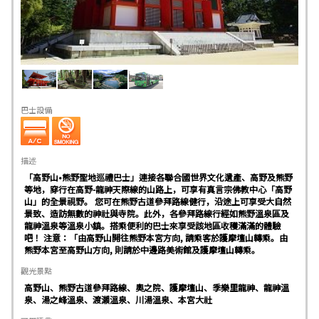
巴士設備
描述
「高野山•熊野聖地巡禮巴士」連接各聯合國世界文化遺產、高野及熊野
等地，穿行在高野-龍神天際線的山路上，可享有真言宗佛教中心「高野
山」的全景視野。 您可在熊野古道參拜路線健行，沿途上可享受大自然
景致、造訪無數的神社與寺院。此外，各參拜路線行經如熊野溫泉區及
龍神溫泉等溫泉小鎮。搭乘便利的巴士來享受該地區收穫滿滿的體驗
吧！ 注意：「由高野山開往熊野本宮方向, 請乘客於護摩壇山轉乘。由
熊野本宮至高野山方向, 則請於中邊路美術館及護摩壇山轉乘。
觀光景點
高野山、熊野古道參拜路線、奧之院、護摩壇山、季樂里龍神、龍神溫
泉、湯之峰溫泉、渡瀨溫泉、川湯溫泉、本宮大社