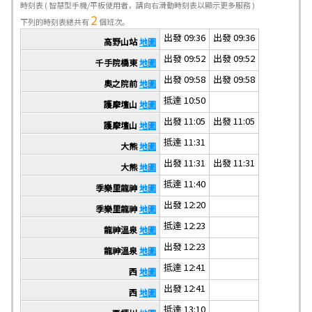
時刻表
( 智慧型手機/平板使用者，請向右滑動時刻表以顯示更多服務 )
2
下列的時刻表總共有
個班次。
出發 09:36
出發 09:36
高野山站
地圖
出發 09:52
出發 09:52
千手院橋東
地圖
出發 09:58
出發 09:58
奧之院前
地圖
抵達 10:50
護摩壇山
地圖
出發 11:05
出發 11:05
護摩壇山
地圖
抵達 11:31
大熊
地圖
出發 11:31
出發 11:31
大熊
地圖
抵達 11:40
季樂里龍神
地圖
出發 12:20
季樂里龍神
地圖
抵達 12:23
龍神溫泉
地圖
出發 12:23
龍神溫泉
地圖
抵達 12:41
西
地圖
出發 12:41
西
地圖
抵達 13:10