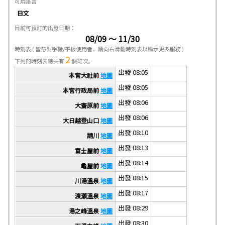
可用語言
日文
目前可預訂的出發日期：
08/09 ～ 11/30
時刻表
( 智慧型手機/平板使用者，請向右滑動時刻表以顯示更多服務 )
2
下列的時刻表總共有
個班次。
出發 08:05
本宮大社前
地圖
出發 08:05
本宮行政局前
地圖
出發 08:06
大齋原前
地圖
出發 08:06
大日越登山口
地圖
出發 08:10
請川
地圖
出發 08:13
富士屋前
地圖
出發 08:14
龜屋前
地圖
出發 08:15
川湯溫泉
地圖
出發 08:17
渡瀨溫泉
地圖
出發 08:29
湯之峰溫泉
地圖
出發 08:30