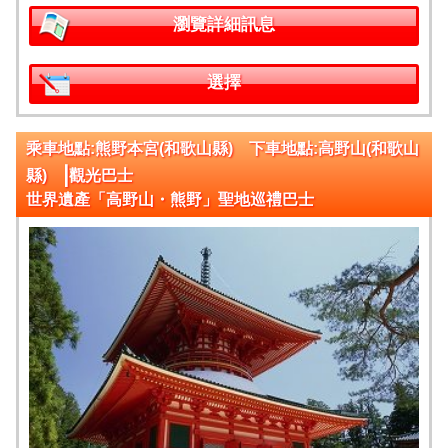
瀏覽詳細訊息
選擇
乘車地點:熊野本宮(和歌山縣) 下車地點:高野山(和歌山
|
縣)
觀光巴士
世界遺產「高野山・熊野」聖地巡禮巴士