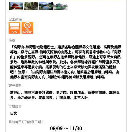
巴士設備
描述
「高野山•熊野聖地巡禮巴士」連接各聯合國世界文化遺產、高野及熊野
等地，穿行在高野-龍神天際線的山路上，可享有真言宗佛教中心「高野
山」的全景視野。 您可在熊野古道參拜路線健行，沿途上可享受大自然
景致、造訪無數的神社與寺院。此外，各參拜路線行經如熊野溫泉區及
龍神溫泉等溫泉小鎮。搭乘便利的巴士來享受該地區收穫滿滿的體驗
吧！ 注意：「由高野山開往熊野本宮方向, 請乘客於護摩壇山轉乘。由
熊野本宮至高野山方向, 則請於中邊路美術館及護摩壇山轉乘。
觀光景點
高野山、熊野古道參拜路線、奧之院、護摩壇山、季樂里龍神、龍神溫
泉、湯之峰溫泉、渡瀨溫泉、川湯溫泉、本宮大社
可用語言
日文
目前可預訂的出發日期：
08/09 ～ 11/30