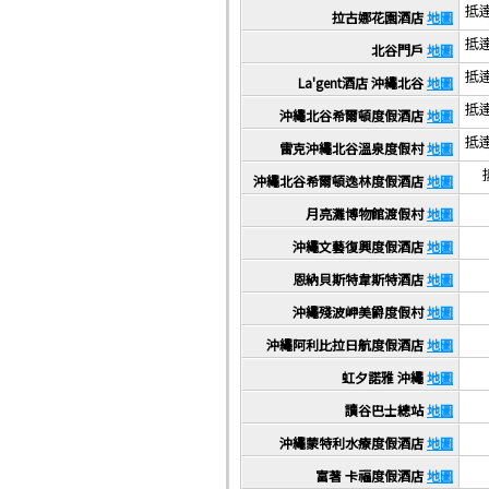
抵達
拉古娜花園酒店
地圖
抵達
北谷門戶
地圖
抵達
La'gent酒店 沖繩北谷
地圖
抵達
沖繩北谷希爾頓度假酒店
地圖
抵達
雷克沖繩北谷溫泉度假村
地圖
沖繩北谷希爾頓逸林度假酒店
地圖
月亮灘博物館渡假村
地圖
沖繩文藝復興度假酒店
地圖
恩納貝斯特韋斯特酒店
地圖
沖繩殘波岬美爵度假村
地圖
沖繩阿利比拉日航度假酒店
地圖
虹夕諾雅 沖繩
地圖
讀谷巴士總站
地圖
沖繩蒙特利水療度假酒店
地圖
富著 卡福度假酒店
地圖