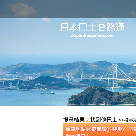
搜尋結果
2
找到條巴士
>>搜尋
乘車地點:那霸機場(沖縄縣) 下