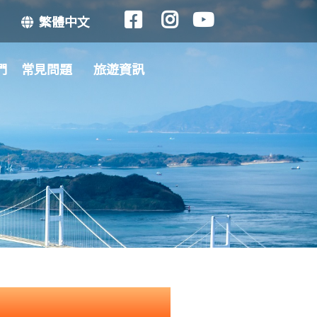
繁體中文
們
常見問題
旅遊資訊