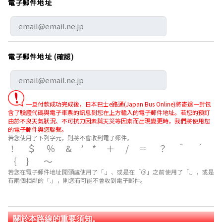
電子郵件地址
電子郵件地址 (確認)
一旦付款成功完成後，日本巴士e路通(Japan Bus Online)將寄送一封包
含了驗證代碼與電子車票的訊息到您在上方輸入的電子郵件地址。若您的預訂
由於不良天氣狀況、不可抗力因素與天災等因素而出現變更時，我們將使用您
的電子郵件與您聯繫。
若您使用了下列字元，則將不會收到電子郵件。
！＄％&’*＋/＝？＾｀
｛｝～
若您在電子郵件地址開頭處使用了「.」、或是在「＠」之前使用了「.」，或是
有兩個相鄰的「.」，則您有可能不會收到電子郵件。
關於本路線的重要須知。