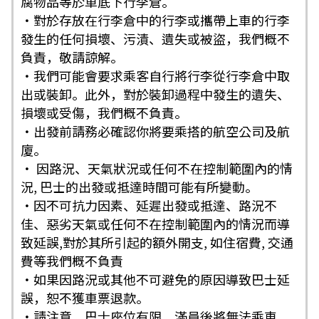
腐物品等於車底下行李倉。
・對於存放在行李倉中的行李或攜帶上車的行李
發生的任何損壞、污漬、遺失或被盜，我們概不
負責，敬請諒解。
・我們可能會要求乘客自行將行李從行李倉中取
出或裝卸。此外，對於裝卸過程中發生的遺失、
損壞或受傷，我們概不負責。
・出發前請務必確認你將要乘搭的航空公司及航
廈。
・ 因路況、天氣狀況或任何不在控制範圍內的情
況, 巴士的出發或抵達時間可能有所變動。
・因不可抗力因素、延遲出發或抵達、路況不
佳、惡劣天氣或任何不在控制範圍內的情況而導
致延誤,對於其所引起的額外開支, 如住宿費, 交通
費等我們概不負責
・如果因路況或其他不可避免的原因導致巴士延
誤，恕不獲車票退款。
・請注意，巴士座位有限，滿員後將無法乘車。