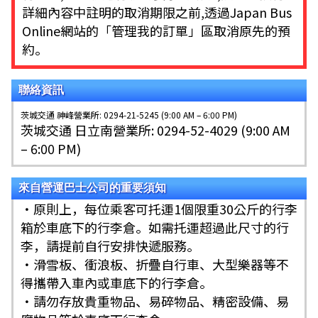
詳細內容中註明的取消期限之前,透過Japan Bus
Online網站的「管理我的訂單」區取消原先的預
約。
聯絡資訊
茨城交通 神峰營業所: 0294-21-5245 (9:00 AM – 6:00 PM)
茨城交通 日立南營業所: 0294-52-4029 (9:00 AM
– 6:00 PM)
來自營運巴士公司的重要須知
・原則上，每位乘客可托運1個限重30公斤的行李
箱於車底下的行李倉。如需托運超過此尺寸的行
李，請提前自行安排快遞服務。
・滑雪板、衝浪板、折疊自行車、大型樂器等不
得攜帶入車內或車底下的行李倉。
・請勿存放貴重物品、易碎物品、精密設備、易