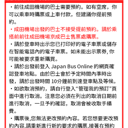
・前往成田機場的巴士需要預約。如有空席，你
可以乘車時購票或上車付款，但建議你提前預
約。
・成田機場出發的巴士不接受提前預約。請於乘
搭前前往成田機場京成巴士售票處購票。
・請於登車時出示您已打印好的電子車票或儲存
在智能電話內的電子車票。如未能出示票券, 你
可能被要求重新購買。
・請於出發前登入 Japan Bus Online 的網頁確
認登車地點。由於巴士會於予定時間內準時出
發，請於出發時間 10分鐘前到達登車點及等候。
・如欲取消預約，請自行登入“管理我的預訂”頁
面中進行取消。注意您必須在列出的取消日期前
進行取消，一旦予約確認，取消會被收取手續
費。
・購票後,您無法更改預約內容。若您想要更改預
約內容,請重新進行新的要求的購票,接著在預約