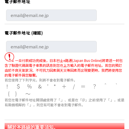
電子郵件地址
電子郵件地址 (確認)
一旦付款成功完成後，日本巴士e路通(Japan Bus Online)將寄送一封包
含了驗證代碼與電子車票的訊息到您在上方輸入的電子郵件地址。若您的預訂
由於不良天氣狀況、不可抗力因素與天災等因素而出現變更時，我們將使用您
的電子郵件與您聯繫。
若您使用了下列字元，則將不會收到電子郵件。
！＄％&’*＋/＝？＾｀
｛｝～
若您在電子郵件地址開頭處使用了「.」、或是在「＠」之前使用了「.」，或是
有兩個相鄰的「.」，則您有可能不會收到電子郵件。
關於本路線的重要須知。