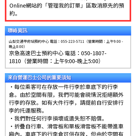
Online網站的「管理我的訂單」區取消原先的預
約。
聯絡資訊
山梨交通甲府站預約中心 電話：055-223-5711（營業時間：上午9:00 -
晚上8:00）
京急高速巴士預約中心 電話：050-1807-
1810（營業時間：上午9:00-晚上5:00）
來自營運巴士公司的重要須知
・每位乘客可在存放一件行李於車底下的行李
倉。由於空間有限，我們可能會視情況拒絕額外
行李的存放。如有大件行李，請提前自行安排行
李的托運服務。
・我們對任何行李損壞或遺失恕不賠償。
・折疊自行車、滑雪板和單板滑雪板不能帶進車
廂內。車底下的行李倉可供存放，但由於空間有