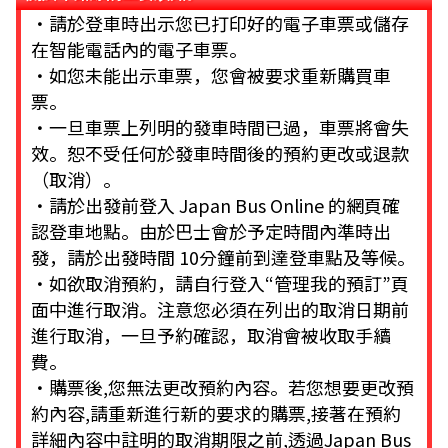
・請於登車時出示您已打印好的電子車票或儲存
在智能電話內的電子車票。
・如您未能出示車票，您會被要求重新購買車
票。
・一旦車票上列明的發車時間已過，車票將會失
效。恕不受任何於發車時間後的預約更改或退款
（取消）。
・請於出發前登入 Japan Bus Online 的網頁確
認登車地點。由於巴士會於予定時間內準時出
發，請於出發時間 10分鐘前到達登車點及等候。
・如欲取消預約，請自行登入“管理我的預訂”頁
面中進行取消。注意您必須在列出的取消日期前
進行取消，一旦予約確認，取消會被收取手續
費。
・購票後,您無法更改預約內容。若您想要更改預
約內容,請重新進行新的要求的購票,接著在預約
詳細內容中註明的取消期限之前,透過Japan Bus