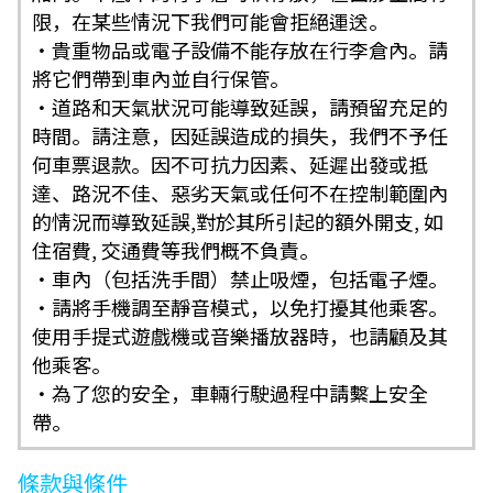
限，在某些情況下我們可能會拒絕運送。
・貴重物品或電子設備不能存放在行李倉內。請
將它們帶到車內並自行保管。
・道路和天氣狀況可能導致延誤，請預留充足的
時間。請注意，因延誤造成的損失，我們不予任
何車票退款。因不可抗力因素、延遲出發或抵
達、路況不佳、惡劣天氣或任何不在控制範圍內
的情況而導致延誤,對於其所引起的額外開支, 如
住宿費, 交通費等我們概不負責。
・車內（包括洗手間）禁止吸煙，包括電子煙。
・請將手機調至靜音模式，以免打擾其他乘客。
使用手提式遊戲機或音樂播放器時，也請顧及其
他乘客。
・為了您的安全，車輛行駛過程中請繫上安全
帶。
條款與條件