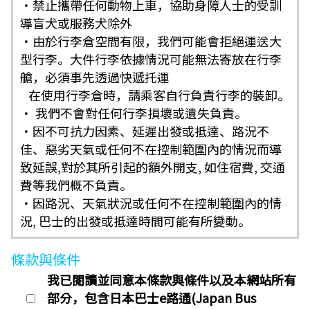
・禁止攜帶任何動物上車，協助身障人士的受訓
導盲犬或服務犬除外
・由於行李倉空間有限，我們可能會拒絕運送大
型行李。大件行李依據情況可能無法寄放在行李
艙，必須事先透過快遞托運
在使用行李倉時，請乘客自行負責行李的裝卸。
・ 我們不會對任何行李損壞或遺失負責。
・因不可抗力因素、延遲出發或抵達、路況不
佳、惡劣天氣或任何不在控制範圍內的情況而導
致延誤,對於其所引起的額外開支, 如住宿費, 交通
費等我們概不負責。
・因路況、天氣狀況或任何不在控制範圍內的情
況, 巴士的出發或抵達時間可能有所變動。
條款與條件
我已閱讀並同意本條款與條件以及本網站所有
部分，包含日本巴士e路通(Japan Bus