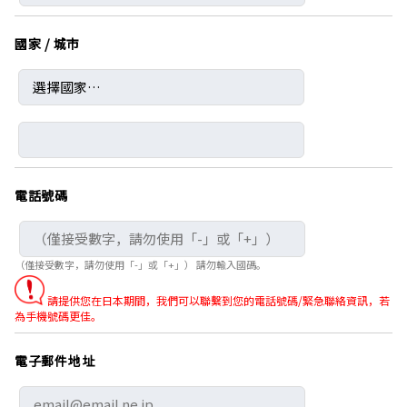
新島島站
→
上高地
剩餘座位數超過5個
1,390 日圓～
國家 / 城市
15:30
16:35
新島島站
→
上高地
剩餘座位數超過5個
1,390 日圓～
電話號碼
（僅接受數字，請勿使用「-」或「+」） 請勿輸入國碼。
請提供您在日本期間，我們可以聯繫到您的電話號碼/緊急聯絡資訊，若
為手機號碼更佳。
電子郵件地址