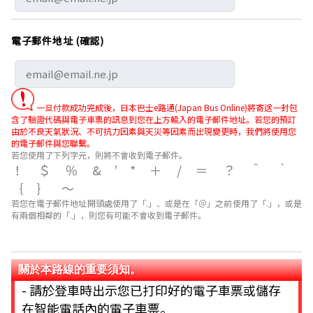
電子郵件地址 (確認)
一旦付款成功完成後，日本巴士e路通(Japan Bus Online)將寄送一封包
含了驗證代碼與電子車票的訊息到您在上方輸入的電子郵件地址。若您的預訂
由於不良天氣狀況、不可抗力因素與天災等因素而出現變更時，我們將使用您
的電子郵件與您聯繫。
若您使用了下列字元，則將不會收到電子郵件。
！＄％&’*＋/＝？＾｀
｛｝～
若您在電子郵件地址開頭處使用了「.」、或是在「＠」之前使用了「.」，或是
有兩個相鄰的「.」，則您有可能不會收到電子郵件。
關於本路線的重要須知。
- 請於登車時出示您已打印好的電子車票或儲存
在智能電話內的電子車票。