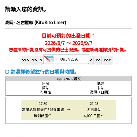
請輸入您的資訊。
高岡- 名古屋線 (KitoKito Liner)
目前可預訂的出發日期：
2026/8/7 ～ 2026/9/7
您選擇的日期沒有可提供的巴士服務。請重新再選擇別的日期。
<<<
<<
<
>
>>
>>>
請選擇希望旅行的日期與時間。
08/07/2026(週五)
出發
抵達
首站
末站
可用性
票價（日圓）
17:30
21:25
高岡站瑞龍寺口3號乘車處
→
名古屋站
無剩餘座位
4,000 日圓～