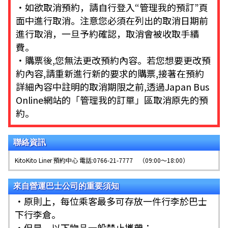
・如欲取消預約，請自行登入“管理我的預訂”頁
面中進行取消。注意您必須在列出的取消日期前
進行取消，一旦予約確認，取消會被收取手續
費。
・購票後,您無法更改預約內容。若您想要更改預
約內容,請重新進行新的要求的購票,接著在預約
詳細內容中註明的取消期限之前,透過Japan Bus
Online網站的「管理我的訂單」區取消原先的預
約。
聯絡資訊
KitoKito Liner 預約中心 電話:0766-21-7777 （09:00～18:00）
來自營運巴士公司的重要須知
・原則上，每位乘客最多可存放一件行李於巴士
下行李倉。
・但是，以下物品一般禁止攜帶：