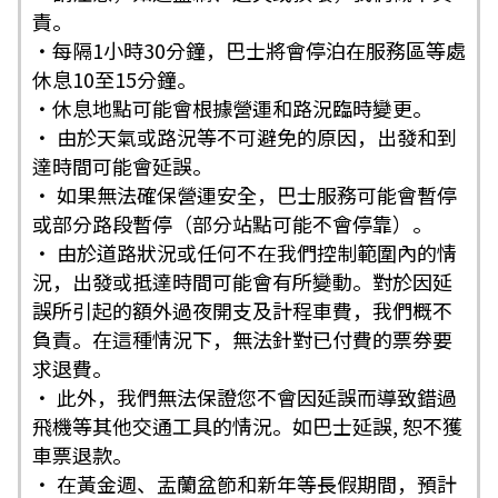
責。
・每隔1小時30分鐘，巴士將會停泊在服務區等處
休息10至15分鐘。
・休息地點可能會根據營運和路況臨時變更。
・ 由於天氣或路況等不可避免的原因，出發和到
達時間可能會延誤。
・ 如果無法確保營運安全，巴士服務可能會暫停
或部分路段暫停（部分站點可能不會停靠）。
・ 由於道路狀況或任何不在我們控制範圍內的情
況，出發或抵達時間可能會有所變動。對於因延
誤所引起的額外過夜開支及計程車費，我們概不
負責。在這種情況下，無法針對已付費的票券要
求退費。
・ 此外，我們無法保證您不會因延誤而導致錯過
飛機等其他交通工具的情況。如巴士延誤, 恕不獲
車票退款。
・ 在黃金週、盂蘭盆節和新年等長假期間，預計