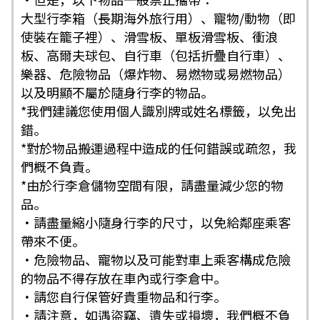
大型行李箱（長期海外旅行用）、寵物/動物（即
使裝在籠子裡）、滑雪板、單板滑雪板、衝浪
板、高爾夫球包、自行車（包括折疊自行車）、
樂器、危險物品（爆炸物、易燃物或易燃物品）
以及明顯不屬於隨身行李的物品。
*我們建議您使用個人識別牌或姓名標籤，以免出
錯。
*對於物品搬運過程中造成的任何錯誤或疏忽，我
們概不負責。
*由於行李倉儲物空間有限，請盡量減少您的物
品。
・請盡量縮小隨身行李的尺寸，以免給鄰座乘客
帶來不便。
・危險物品、寵物以及可能對車上乘客構成危險
的物品不得存放在車內或行李倉中。
・請您自行保管好貴重物品和行李。
・請注意，如遇盜竊、遺失或損壞，我們概不負