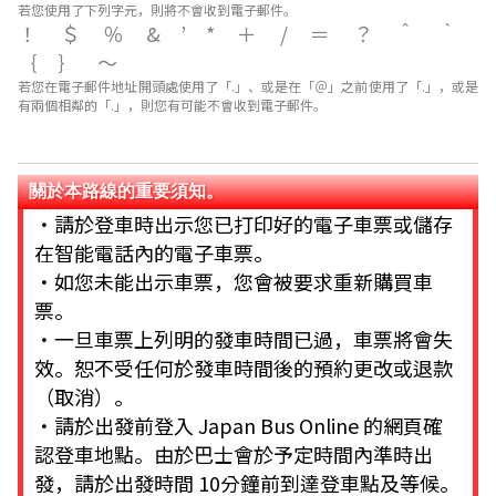
若您使用了下列字元，則將不會收到電子郵件。
！＄％&’*＋/＝？＾｀
｛｝～
若您在電子郵件地址開頭處使用了「.」、或是在「＠」之前使用了「.」，或是
有兩個相鄰的「.」，則您有可能不會收到電子郵件。
關於本路線的重要須知。
・請於登車時出示您已打印好的電子車票或儲存
在智能電話內的電子車票。
・如您未能出示車票，您會被要求重新購買車
票。
・一旦車票上列明的發車時間已過，車票將會失
效。恕不受任何於發車時間後的預約更改或退款
（取消）。
・請於出發前登入 Japan Bus Online 的網頁確
認登車地點。由於巴士會於予定時間內準時出
發，請於出發時間 10分鐘前到達登車點及等候。