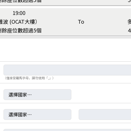
19:00
難波 (OCAT大樓）
To
剩餘座位數超過5個
（僅接受羅馬字母，請勿使用「,」）