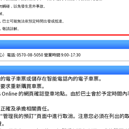
勿觸碰，以免發生意外事故。
解。
，巴士可能無法依預定時間出發或抵達。
，敬請諒解。
0570-08-5050 營業時間 9:00-17:30
好的電子車票或儲存在智能電話內的電子車票。
被要求重新購買車票。
Bus Online 的網頁確認登車地點。由於巴士會於予定時間
點正確及承擔相關責任。
“管理我的預訂”頁面中進行取消。注意您必須在列出的
費。