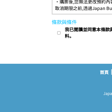
・購票後,您無法更改預約內
取消期限之前,透過Japan 
條款與條件
我已閱讀並同意本條款與條
料。
首頁
Japa