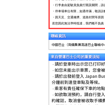
・
行李倉由駕駛員負責打開及關閉，請
・停車場車位有限，如遇停滿，敬請諒
・因天災、交通擁擠、道路封閉等原因
若您因此無法準時抵達，我們概不負責
聯絡資訊
中國巴士（両備集團高速巴士聯絡中心）電話: 
來自營運巴士公司的重要須知
請於登車時出示您已打印
・
如您未能出示車票，您會
・
請於出發前登入 Japan 
・
分鐘前到達登車點及等候。
乘客有責任確保下車的地
・
如欲取消預約，請自行登入
・
約確認，取消會被收取手續