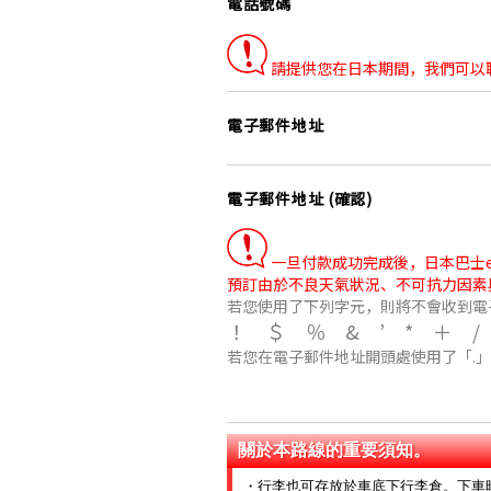
電話號碼
請提供您在日本期間，我們可以
電子郵件地址
電子郵件地址 (確認)
一旦付款成功完成後，日本巴士e路
預訂由於不良天氣狀況、不可抗力因素
若您使用了下列字元，則將不會收到電
！＄％&’*＋
若您在電子郵件地址開頭處使用了「.
關於本路線的重要須知。
・行李也可存放於車底下行李倉。下車