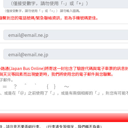
（僅接受數字，請勿使用「-」或「+」） 請勿輸入國碼。
聯繫到您的電話號碼/緊急聯絡資訊，若為手機號碼更佳。
通(Japan Bus Online)將寄送一封包含了驗證代碼與電子車票的
與天災等因素而出現變更時，我們將使用您的電子郵件與您聯繫。
子郵件。
/＝？＾｀｛｝～
」、或是在「＠」之前使用了「.」，或是有兩個相鄰的「.」，則您有可能
時，請注意不要弄錯行李。 （行李遺失等情況，我們概不負責）