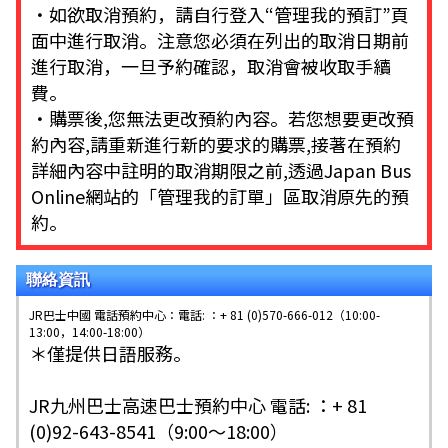
・如欲取消預約，請自行登入“管理我的預訂”頁
面中進行取消。注意您必須在列出的取消日期前
進行取消，一旦予約確認，取消會被收取手續
費。
・購票後,您無法更改預約內容。若您想要更改預
約內容,請重新進行新的要求的購票,接著在預約
詳細內容中註明的取消期限之前,透過Japan Bus
Online網站的「管理我的訂單」區取消原先的預
約。
聯絡資訊
JR巴士中國 電話預約中心：電話: ：+ 81 (0)570-666-012（10:00-
13:00，14:00-18:00）
＊僅提供日語服務。
JR九州巴士高速巴士預約中心 電話: ：+ 81
(0)92-643-8541（9:00～18:00）