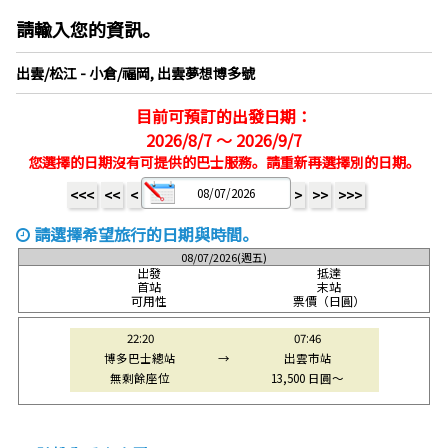
請輸入您的資訊。
出雲/松江 - 小倉/福岡, 出雲夢想博多號
目前可預訂的出發日期：
2026/8/7 ～ 2026/9/7
您選擇的日期沒有可提供的巴士服務。請重新再選擇別的日期。
<<<
<<
<
>
>>
>>>
請選擇希望旅行的日期與時間。
08/07/2026(週五)
出發
抵達
首站
末站
可用性
票價（日圓）
22:20
07:46
博多巴士總站
→
出雲市站
無剩餘座位
13,500 日圓～