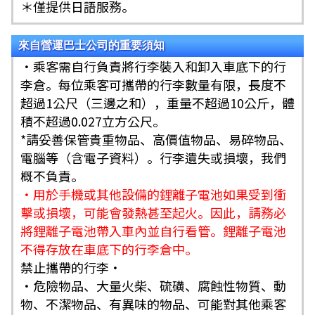
＊僅提供日語服務。
來自營運巴士公司的重要須知
・乘客需自行負責將行李裝入和卸入車底下的行
李倉。每位乘客可攜帶的行李數量有限，長度不
超過1公尺（三邊之和），重量不超過10公斤，體
積不超過0.027立方公尺。
*請妥善保管貴重物品、高價值物品、易碎物品、
電腦等（含電子資料）。行李遺失或損壞，我們
概不負責。
・用於手機或其他設備的鋰離子電池如果受到衝
擊或損壞，可能會發熱甚至起火。因此，請務必
將鋰離子電池帶入車內並自行看管。鋰離子電池
不得存放在車底下的行李倉中。
禁止攜帶的行李・
・危險物品、大量火柴、硫磺、腐蝕性物質、動
物、不潔物品、有異味的物品、可能對其他乘客