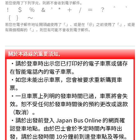
若您使用了下列字元，則將不會收到電子郵件。
！＄％&’*＋/＝？＾｀
｛｝～
若您在電子郵件地址開頭處使用了「.」、或是在「＠」之前使用了「.」，或是
有兩個相鄰的「.」，則您有可能不會收到電子郵件。
關於本路線的重要須知。
・請於登車時出示您已打印好的電子車票或儲存
在智能電話內的電子車票。
・如您未能出示車票，您會被要求重新購買車
票。
・一旦車票上列明的發車時間已過，車票將會失
效。恕不受任何於發車時間後的預約更改或退款
（取消）。
・請於出發前登入 Japan Bus Online 的網頁確
認登車地點。由於巴士會於予定時間內準時出
發，請於出發時間 10分鐘前到達登車點及等候。