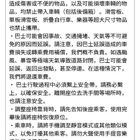
造成傷害或不便的物品，以及可能損壞車輛的物
品，均禁止帶入車輛（包括後備箱）。滑雪板、
單板滑雪板、折疊自行車、樂器等超大尺寸物品
也禁止攜帶。
・巴士可能會因事故、交通擁堵、天氣等不可避
免的原因而延誤。請注意，因巴士延誤造成的車
費損失或轉乘費用補償，我們概不負責。如遇颱
風、暴雪等極端天氣導致道路封閉，巴士可能會
延誤、返回出發點，甚至停運。在這種情況下，
我們將退還車費。
・ 巴士行駛過程中必須繫上安全帶，請務必繫
上，以確保安全。離開座位去洗手間等場所時，
也請注意安全。
・調整座椅靠背時，請先告知後座乘客，使用完
畢後請將座椅恢復原位。
・乘車時，請將手機調至靜音模式或其他類似模
式，以免打擾其他乘客。請勿大聲使用手提音樂