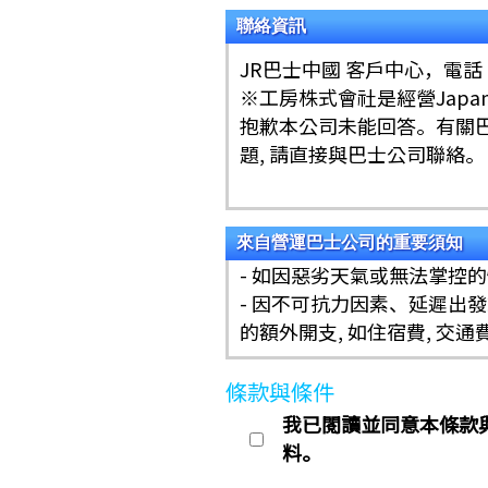
聯絡資訊
JR巴士中國 客戶中心，電話：+ 8
※工房株式會社是經營Japan
抱歉本公司未能回答。有關巴士
題, 請直接與巴士公司聯絡。
來自營運巴士公司的重要須知
- 如因惡劣天氣或無法掌控
- 因不可抗力因素、延遲出
的額外開支, 如住宿費, 交
條款與條件
我已閱讀並同意本條款與條
料。