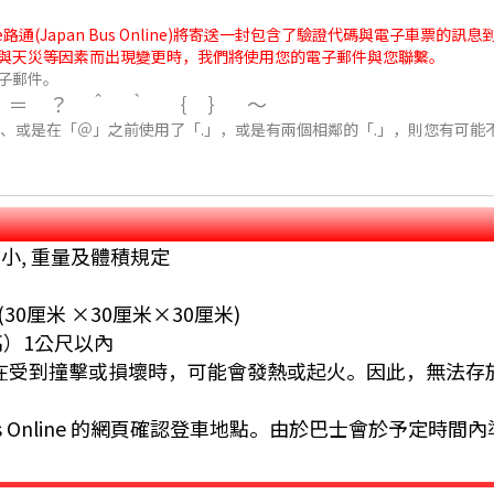
通(Japan Bus Online)將寄送一封包含了驗證代碼與電子車票的
與天災等因素而出現變更時，我們將使用您的電子郵件與您聯繫。
子郵件。
/＝？＾｀｛｝～
」、或是在「＠」之前使用了「.」，或是有兩個相鄰的「.」，則您有可能
小, 重量及體積規定
 (30厘米 ×30厘米×30厘米)
高）1公尺以內
在受到撞擊或損壞時，可能會發熱或起火。因此，無法存
 Bus Online 的網頁確認登車地點。由於巴士會於予定時