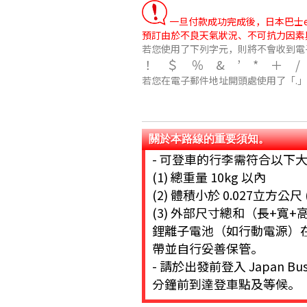
一旦付款成功完成後，日本巴士e路
預訂由於不良天氣狀況、不可抗力因素
若您使用了下列字元，則將不會收到電
！＄％&’*＋
若您在電子郵件地址開頭處使用了「.
關於本路線的重要須知。
- 可登車的行李需符合以下大
(1) 總重量 10kg 以內
(2) 體積小於 0.027立方公尺
(3) 外部尺寸總和（長+寬+
鋰離子電池（如行動電源）
帶並自行妥善保管。
- 請於出發前登入 Japan
分鐘前到達登車點及等候。