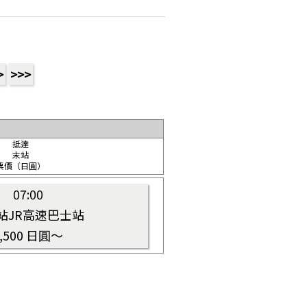
>
>>>
抵達
末站
票價（日圓）
07:00
站JR高速巴士站
7,500 日圓～