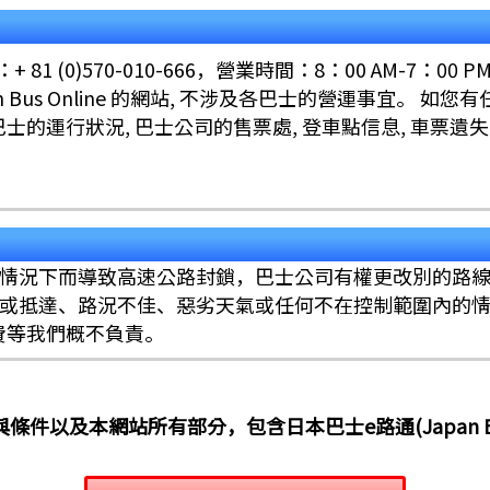
1 (0)570-010-666，營業時間：8：00 AM-7：00 P
 Bus Online 的網站, 不涉及各巴士的營運事宜。 如您
的運行狀況, 巴士公司的售票處, 登車點信息, 車票遺失, 
的情況下而導致高速公路封鎖，巴士公司有權更改別的路
發或抵達、路況不佳、惡劣天氣或任何不在控制範圍內的情
通費等我們概不負責。
件以及本網站所有部分，包含日本巴士e路通(Japan Bus