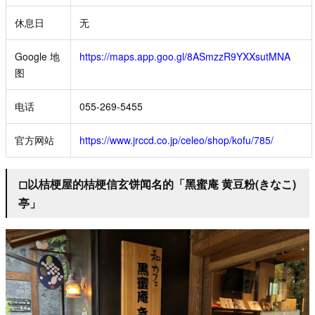
休息日
无
Google 地
https://maps.app.goo.gl/8ASmzzR9YXXsutMNA
图
电话
055-269-5455
官方网站
https://www.jrccd.co.jp/celeo/shop/kofu/785/
◻︎以桔梗屋的桔梗信玄饼闻名的「黑蜜庵 黄豆粉(きなこ)
亭」