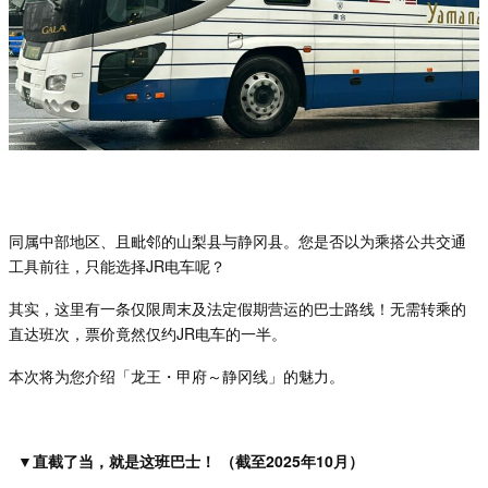
同属中部地区、且毗
邻的山梨县与静冈县。您是否以为乘搭公共交通
工具前往，只能选择
JR
电车呢？
其
实，这里有一条仅限周末及法定假期营运的巴士路线！无需转乘的
直达班次，票价竟然仅约
JR
电车的一半。
本次将
为您介绍「龙王
・甲府～静
冈线」的魅力。
▼直截了当，就是这班巴士！ （截至2025年10月）