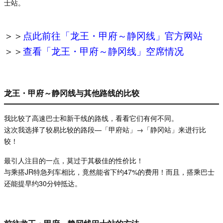
士站。
＞＞
点此前往「龙王・甲府～静冈线」官方网站
＞＞
查看「龙王・甲府～静冈线」空席情况
龙王・甲府～静冈线与其他路线的比较
我比较了高速巴士和新干线的路线，看看它们有何不同。
这次我选择了较易比较的路段—「甲府站」→「静冈站」来进行比
较！
最引人注目的一点，莫过于其极佳的性价比！
与乘搭JR特急列车相比，竟然能省下约47%的费用！而且，搭乘巴士
还能提早约30分钟抵达。