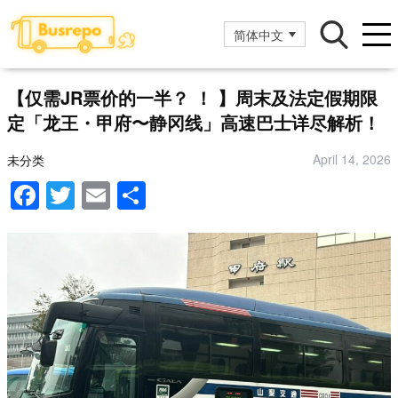
简体中文
【仅需JR票价的一半？ ！ 】周末及法定假期限
定「龙王・甲府〜静冈线」高速巴士详尽解析！
April 14, 2026
未分类
F
T
E
分
a
wi
m
享
c
tt
ail
e
er
b
o
o
k