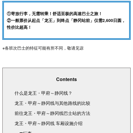
①寄放行李，无需转乘！舒适至极的高速巴士之旅！
②一般票价从起点「龙王」到终点「静冈站前」仅需2,600日圆，
性价比超高！
※各班次巴士的特征可能有所不同，敬请见谅
Contents
什么是龙王・甲府～静冈线？
龙王・甲府～静冈线与其他路线的比较
前往龙王・甲府～静冈线巴士站的方法
龙王・甲府～静冈线 车厢设施介绍