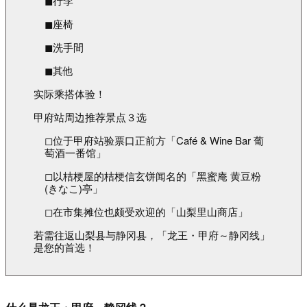
◼︎行李
◼︎座椅
◼︎洗手間
◼︎其他
实际乘搭体验！
甲府站周边推荐景点３选
◻︎位于甲府站验票口正前方「Café & Wine Bar 葡
萄酒一番馆」
◻︎以桔梗屋的桔梗信玄饼闻名的「黑蜜庵 黄豆粉
(きなこ)亭」
◻︎在市集摊位也颇受欢迎的「山梨里山商店」
若需往返山梨县与静冈县，「龙王・甲府～静冈线」
是您的首选！