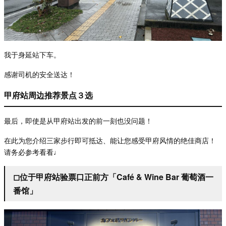
我于身延站下
车。
感
谢司机的安全送达！
甲府站周边推荐景点３选
最后，即使是从甲府站出
发的前一刻也没问题！
在此
为您介绍三家步行即可抵达、能让您感受甲府风情的绝佳商店！
请务必参考看看
♩
◻︎位于甲府站验票口正前方「Café & Wine Bar 葡萄酒一
番馆」