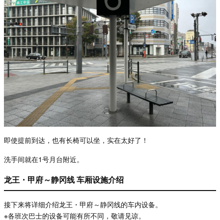
即使提前到
达，也有长椅可以坐，实在太好了！
洗手
间就在
1
号月台附近。
龙王・甲府～静冈线 车厢设施介绍
接下来将详细介绍龙王・甲府～静冈线的车内设备。
※各班次巴士的设备可能有所不同，敬请见谅。