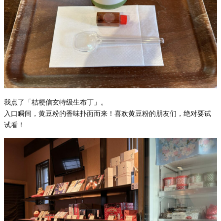
我点了「桔梗信玄特级生布丁」。
入口瞬间，黄豆粉的香味扑面而来！喜欢黄豆粉的朋友们，绝对要试
试看！