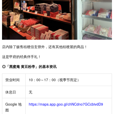
店内除了
贩售桔梗信玄饼外，还有其他桔梗屋的商品！
这是甲府的经典伴手礼！
◎「黑蜜庵 黄豆粉亭」的基本资讯
营业时间
10：00～17：00（视季节而定）
休息日
无
Google 地
https://maps.app.goo.gl/chNCdno7GCcbivdD9
图