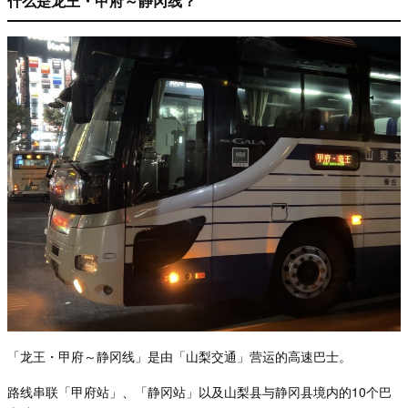
什么是龙王・甲府～静冈线？
「龙王・甲府～静冈线」是由「山梨交通」营运的高速巴士。
路线串联「甲府站」、「静冈站」以及山梨县与静冈县境内的10个巴