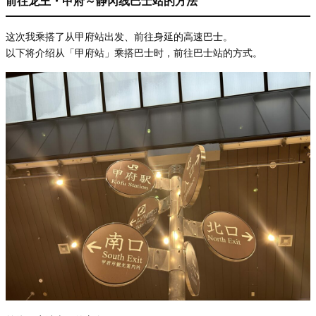
前往龙王・甲府～静冈线巴士站的方法
这次我乘搭了从甲府站出发、前往身延的高速巴士。
以下将介绍从「甲府站」乘搭巴士时，前往巴士站的方式。