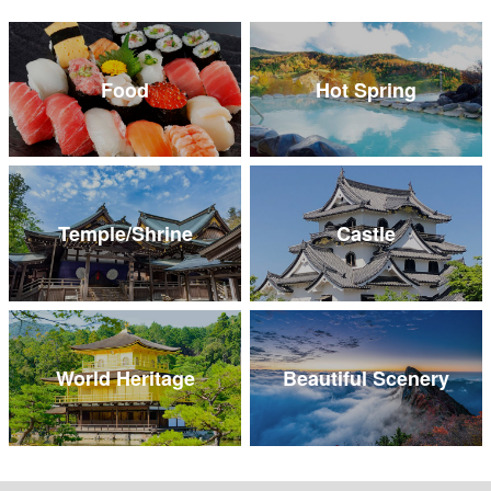
Food
Hot Spring
Temple/Shrine
Castle
World Heritage
Beautiful Scenery