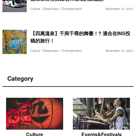
Culture
Destination
Entertainment
November 12, 2021
【四萬溫泉】千與千尋的舞臺！? 適合在INS投
稿的旅行！
Culture
Destination
Entertainment
November 12, 2021
Category
Culture
Events&Festivals