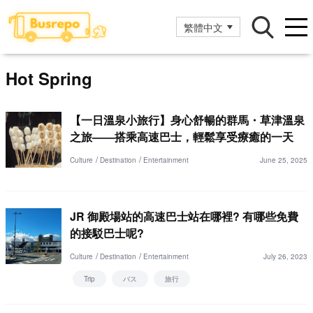
繁體中文
Hot Spring
【一日溫泉小旅行】身心舒暢的群馬・草津溫泉
之旅——搭乘高速巴士，輕鬆享受療癒的一天
Culture
Destination
Entertainment
June 25, 2025
JR 御殿場站的高速巴士站在哪裡? 有哪些免費
的接駁巴士呢?
Culture
Destination
Entertainment
July 26, 2023
Trip
バス
旅行