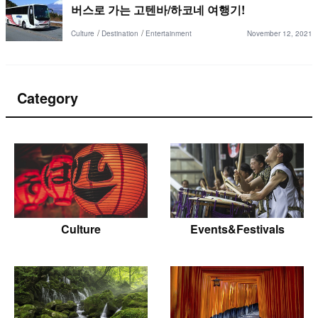
버스로 가는 고텐바/하코네 여행기!
Culture
Destination
Entertainment
November 12, 2021
Category
Culture
Events&Festivals