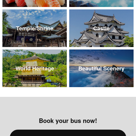
Temple/Shrine
Castle
World Heritage
Beautiful Scenery
Book your bus now!