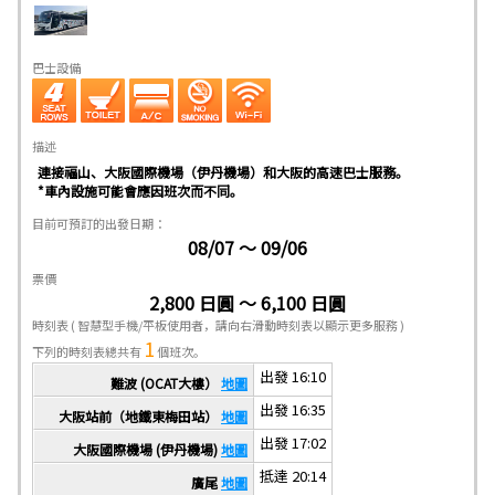
巴士設備
描述
連接福山、大阪國際機場（伊丹機場）和大阪的高速巴士服務。
*車內設施可能會應因班次而不同。
目前可預訂的出發日期：
08/07 ～ 09/06
票價
2,800 日圓 ～ 6,100 日圓
時刻表
( 智慧型手機/平板使用者，請向右滑動時刻表以顯示更多服務 )
1
下列的時刻表總共有
個班次。
出發 16:10
難波 (OCAT大樓）
地圖
出發 16:35
大阪站前（地鐵東梅田站）
地圖
出發 17:02
大阪國際機場 (伊丹機場)
地圖
抵達 20:14
廣尾
地圖