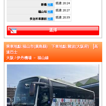
抵達 20:24
新橋
地圖
抵達 20:27
福山站
地圖
抵達 20:39
多治米車庫前
地圖
選擇
|
乘車地點:福山市(廣島縣) 下車地點:難波(大阪府)
高
速巴士
大阪 / 伊丹機場 － 福山線