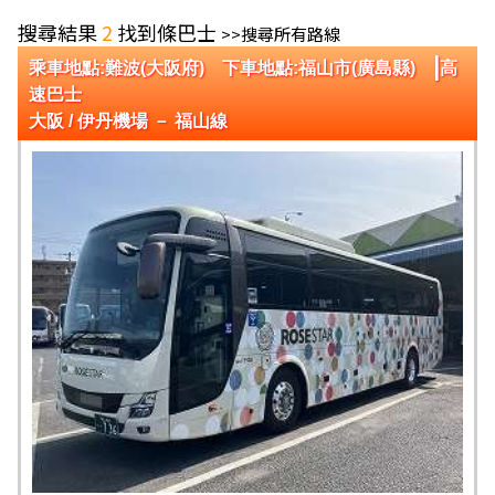
搜尋結果
2
找到條巴士
>>搜尋所有路線
|
乘車地點:難波(大阪府) 下車地點:福山市(廣島縣)
高
速巴士
大阪 / 伊丹機場 － 福山線