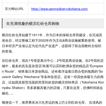
官方网站
URL
https://www.pennysdiner-yokohama.com/
在充满情趣的横滨红砖仓库购物
横滨红砖仓库始建于
1911
年，作为日本的保税仓库而建设，在完成其
使命后，经过整修工程于
2002
年作为文化
&
商业设施被重新使用。被
日本经济产业省认定为近代化产业遗产，还获得了联合国教科文组织
的奖项。
在红砖仓库，现在
1
号馆是展示中心，
2
号馆是商业设施。在
2
号馆的店
铺中，最多的其实是杂货店
!
有着可以买到欧洲杂货的精品店
“
Europea
n Route
”
、销售着日本原创商品。还有着洋溢着日西合璧的氛围的
“
So
uvenir Gallery Yokohama
”
等各种杂货店。还有一些其他有吸引力的商
店，比如因其新型洗面奶而受到欢迎的横滨箜聆商店（Yokohama Kon
nyaku Shabon）等多家极具魅力的店铺，只要在这里，彷佛时间就会
融化…。
顺便说一下，推荐乘坐冰川丸旁边的海上巴士到红砖仓库。
在清风的