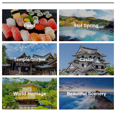
Food
Hot Spring
Temple/Shrine
Castle
World Heritage
Beautiful Scenery