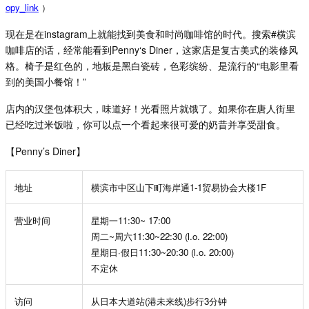
opy_link
）
现在是在
instagram
上就能找到美食和时尚咖啡馆的时代。搜索
#
横滨
咖啡店的话，经常能看到
Penny‘s Diner
，这家店是复古美式的装修风
格。椅子是红色的，地板是黑白瓷砖，色彩缤纷、是流行的
“
电影里看
到的美国小餐馆！
”
店内的汉堡包体积大，味道好！光看照片就饿了。如果你在唐人街里
已经吃过米饭啦，你可以点一个看起来很可爱的奶昔并享受甜食。
【Penny’s Diner】
地址
横滨市中区山下町海岸通
1-1
贸易协会大楼
1F
营业时间
星期一
11:30~ 17:00
周二
~
周六
11:30~22:30 (l.o. 22:00)
星期日
·假日
11:30~20:30 (l.o. 20:00)
不定休
访问
从日本大道站
(
港未来线
)
步行
3
分钟