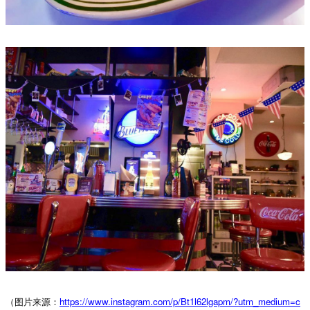
（图片来源：
https://www.instagram.com/p/Bt1l62lgapm/?utm_medium=c