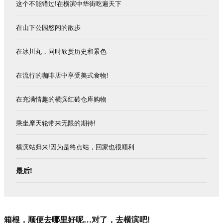
这个不能错过
!
在横滨中华街吃遍天下
在山下公园悠闲的散步
在冰川丸，同时欣赏历史和景色
在流行的咖啡店中享受美式食物
!
在充满情趣的横滨红砖仓库购物
乘坐摩天轮带来无限的期待
!
横滨站归来
!
因为是终点站，回家也很顺利
最后!
箱根，顺便去哪里好呢…对了，去横滨吧!