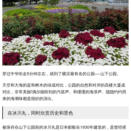
穿过中华街走
5
分钟左右，就到了横滨最有名的公园
—-
山下公园。
天空和大海的蓝和树木的绿成对比，公园的自然和对岸的高楼大厦成
对比，非常美丽
!
偶尔能听到的汽笛声、和缓缓的海浪声、隐隐约约而
来的海潮味都是很好的演出。
在冰川丸，同时欣赏历史和景色
被保存在山下公园前的冰川丸是日本邮船在
1930
年建造的，是曾经搭