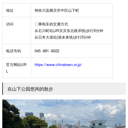
地址
神奈川县横滨市中区山下町
访问
〇乘电车的交通方式
从石川町站
(JR
京滨东北根岸线
)
步行
5
分钟
从日本大道站
(
港未来线
)
步行
5
分钟
电话号码
0
45 -681 -6022
官方网站
UR
https://www.chinatown.or.jp/
L
在山下公园悠闲的散步