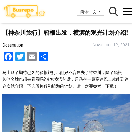
简体中文
【神奈川旅行】箱根出发，横滨的观光计划介绍!
November 12, 2021
Destination
F
T
E
分
a
wi
m
享
c
tt
ail
马上到了期待已久的箱根旅行…但好不容易去了神奈川，除了箱根，
其他名胜也想去看看吗?其实横滨的话，只乘坐一趟高速巴士就能到达!
e
er
这次就介绍一下这段路程和旅游的计划。请一定要参考一下哦！
b
o
o
k