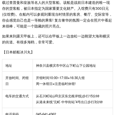
载过查普曼和皇族等名人的大型客船。该船是战前日本建造的唯一现
存的货客船，被日本指定为国家重要文化财产。入馆费只有
300
日元
(
仅馆费
)
。在船内可以参观到重现当时情景的客房、餐厅、交际室等，
你会感觉自己也是一等舱的乘客
!
复古奢华的氛围一定会在照片中看起
来很棒，可能是一个隐藏的照片亮点。
如果来到露天甲板上，还可以在甲板上一边放松一边眺望大海和横滨
的街道。有很多海鸥，非常可爱。
【日本邮船冰川丸】
地址
神奈川县横滨市中区山下町山下公园地址
开放时间、闭馆
开馆时间
10:00~17:00
※
16:30
入馆
日
周一休馆日
※
注意临时休馆
!
电车的交通方式
从石川町站
(JR
京滨东北根岸线
)
步行
15
分钟
从港未来线
“
元町
·
中华街站
”
4
号出口步行
3
分钟
电话号码
045-641-4362