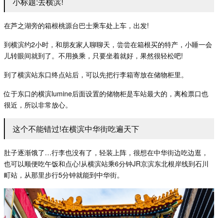
小标题:去横滨!
在芦之湖旁的箱根桃源台巴士乘车处上车，出发
!
到横滨约
2
小时，和朋友家人聊聊天，尝尝在箱根买的特产，小睡一会
儿转眼间就到了。不用换乘，只要坐着就好，果然很轻松吧
!
到了横滨站东口终点站后，可以先把行李箱寄放在储物柜里。
位于东口的横滨
lumine
后面设置的储物柜是车站最大的，离检票口也
很近，所以非常放心。
这个不能错过!在横滨中华街吃遍天下
肚子逐渐饿了
…
行李也没有了，轻装上阵，很想在中华街边吃边逛，
也可以顺便吃午饭和点心
!
从横滨站乘
6
分钟
JR
京滨东北根岸线到石川
町站，从那里步行
5
分钟就能到中华街。