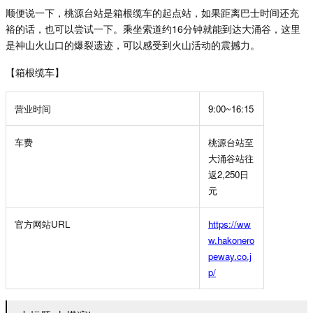
顺便说一下，桃源台站是箱根缆车的起点站，如果距离巴士时间还充
裕的话，也可以尝试一下。乘坐索道约
16
分钟就能到达大涌谷，这里
是神山火山口的爆裂遗迹，可以感受到火山活动的震撼力。
【箱根缆车】
营业时间
9:00~16:15
车费
桃源台站至
大涌谷站往
返
2,250
日
元
官方网站
URL
https://ww
w.hakonero
peway.co.j
p/