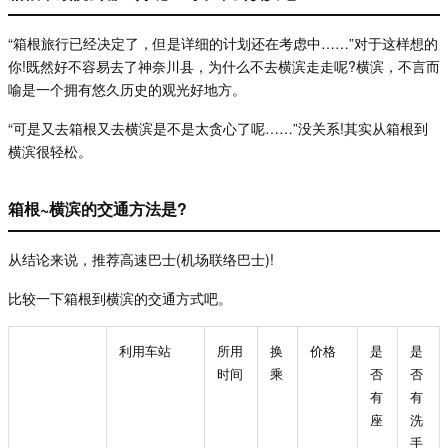
“
箱根旅行已经决定了，但是详细的计划还在考虑中
……
”
对于这样想的
你
!
既然好不容易去了神奈川县，为什么不去横滨走走呢
?
横滨，不言而
喻是一个拥有悠久历史的观光好地方。
“
可是又去箱根又去横滨是不是太贪心了呢
……
”
没关系
!
其实从箱根到
横滨很轻松。
箱根~横滨的交通方法是?
从结论来说，推荐高速巴士
(
机场联络巴士
)!
比较一下箱根到横滨的交通方式吧。
利用车站
所用
换
价格
是
是
时间
乘
否
否
有
有
座
洗
手