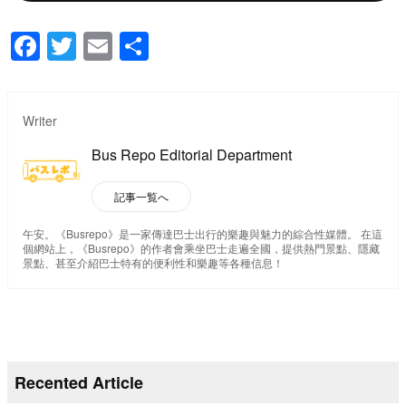
F
T
E
分
a
wi
m
享
c
tt
ail
Writer
e
er
b
Bus Repo Editorial Department
o
記事一覧へ
o
午安。《Busrepo》是一家傳達巴士出行的樂趣與魅力的綜合性媒體。 在這
k
個網站上，《Busrepo》的作者會乘坐巴士走遍全國，提供熱門景點、隱藏
景點、甚至介紹巴士特有的便利性和樂趣等各種信息！
Recented Article