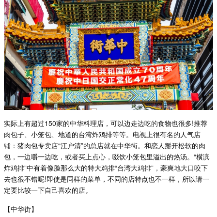
实际上有超过
150
家的中华料理店，可以边走边吃的食物也很多
!
推荐
肉包子、小笼包、地道的台湾炸鸡排等等。电视上很有名的人气店
铺：猪肉包专卖店
“
江户清
”
的总店就在中华街。和恋人掰开松软的肉
包，一边嚼一边吃，或者买上点心，啜饮小笼包里溢出的热汤。
“
横滨
炸鸡排
”
中有着像脸那么大的特大鸡排
“
台湾大鸡排
”
，豪爽地大口咬下
去也很不错呢
!
即使是同样的菜单，不同的店特点也不一样，所以请一
定要比较一下自己喜欢的店。
【中华街】