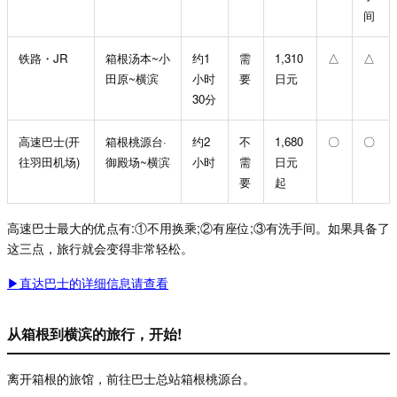
间
铁路・JR
箱根汤本
~
小
约
1
需
1,310
△
△
田原
~
横滨
小时
要
日元
30
分
高速巴士
(
开
箱根桃源台
·
约
2
不
1,680
〇
〇
往羽田机场
)
御殿场
~
横滨
小时
需
日元
要
起
高速巴士最大的优点有
:
①
不用换乘
;
②
有座位
;
③
有洗手间。如果具备了
这三点，旅行就会变得非常轻松。
▶︎直达巴士的详细信息请查看
从箱根到横滨的旅行，开始!
离开箱根的旅馆，前往巴士总站箱根桃源台。