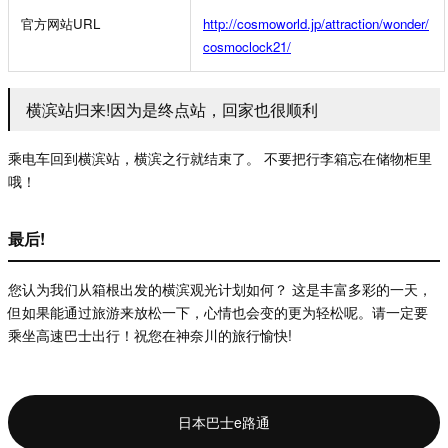
官方网站
URL
http://cosmoworld.jp/attraction/wonder/
cosmoclock21/
横滨站归来!因为是终点站，回家也很顺利
乘电车回到横滨站，横滨之行就结束了。
不要把行李箱忘在储物柜里
哦！
最后!
您认为我们从箱根出发的横滨观光计划如何？
这是丰富多彩的一天，
但如果能通过旅游来放松一下，心情也会变的更为轻松呢。请一定要
乘坐高速巴士出行！祝您在神奈川的旅行愉快
!
日本巴士e路通