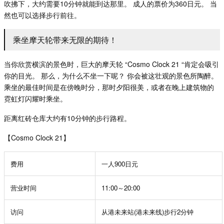
吹拂下，大约需要
10
分钟就能到达那里。
成人的票价为
360
日元。
当
然也可以选择步行前往。
乘坐摩天轮带来无限的期待！
当你欣赏横滨的景色时，巨大的摩天轮
“
Cosmo Clock 21
“
肯定会吸引
你的目光。
那么，为什么不坐一下呢？
你会被这壮观的景色所陶醉。
乘坐的最佳时间是在傍晚时分，那时夕阳很美，或者在晚上建筑物的
霓虹灯闪耀时乘坐。
距离红砖仓库大约有
10
分钟的步行路程。
【Cosmo Clock 21】
费用
一人
900
日元
营业时间
11:00～20:00
访问
从港未来站
(
港未来线
)
步行
2
分钟