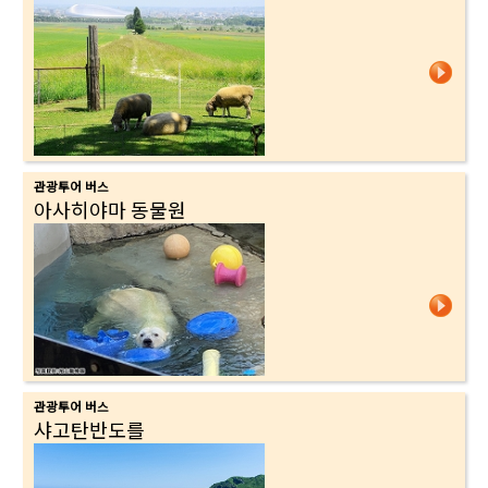
관광투어 버스
아사히야마 동물원
관광투어 버스
샤고탄반도를