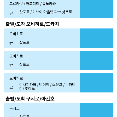
고료카쿠 / 하코다테 / 유노카와
삿포로 / 미쓰이 아울렛 파크 삿포로
⇄
출발/도착
오비히로/도카치
오비히로
삿포로
⇄
오비히로
삿포로
⇄
오비히로
아사히카와 / 비에이 / 소운쿄 / 누카비
⇄
라/ 후라노
출발/도착
구시로/아칸호
구시로
삿포로