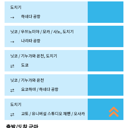
도치기
하네다 공항
→
닛코 / 우쓰노미야 / 모카 / 사노, 도치기
나리타 공항
→
닛코 / 기누가와 온천, 도치기
도쿄
⇄
닛코 / 기누가와 온천
요코하마 / 하네다 공항
⇄
도치기
교토 / 유니버설 스튜디오 재팬 / 오사카
⇄
출발/도착
군마