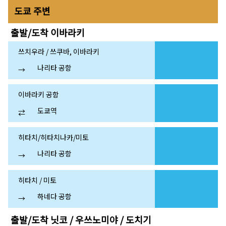
도쿄 주변
출발/도착
이바라키
쓰치우라 / 쓰쿠바, 이바라키
나리타 공항
→
이바라키 공항
도쿄역
⇄
히타치/히타치나카/미토
나리타 공항
→
히타치 / 미토
하네다 공항
→
출발/도착
닛코 / 우쓰노미야 / 도치기