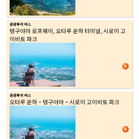
관광투어 버스
텡구야마 로프웨이, 오타루 운하 터미널, 시로이 고
이비토 파크
관광투어 버스
오타루 운하・텡구야마・시로이 고이비토 파크