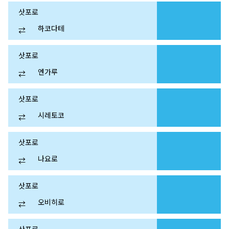
삿포로
하코다테
⇄
삿포로
엔가루
⇄
삿포로
시레토코
⇄
삿포로
나요로
⇄
삿포로
오비히로
⇄