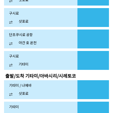
⇄
구시로
삿포로
⇄
단초쿠시로 공항
아칸 호 온천
⇄
구시로
기타미
⇄
출발/도착
기타미/아바시리/시레토코
기타미 / 나에바
삿포로
⇄
기타미