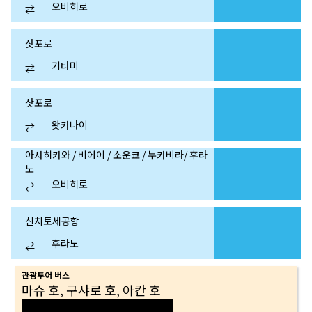
오비히로
⇄
삿포로
기타미
⇄
삿포로
왓카나이
⇄
아사히카와 / 비에이 / 소운쿄 / 누카비라/ 후라
노
오비히로
⇄
신치토세공항
후라노
⇄
관광투어 버스
마슈 호, 구샤로 호, 아칸 호