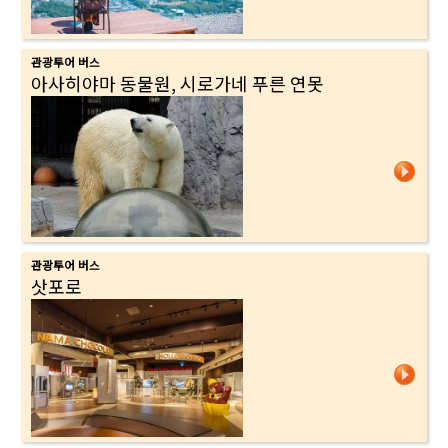
관광투어 버스
아사히야마 동물원, 시로가네 푸른 연못
관광투어 버스
삿포로