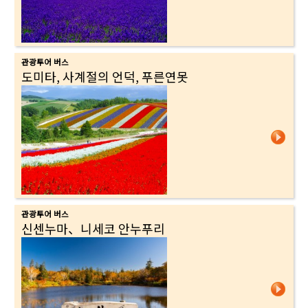
관광투어 버스
도미타, 사계절의 언덕, 푸른연못
관광투어 버스
신센누마、니세코 안누푸리