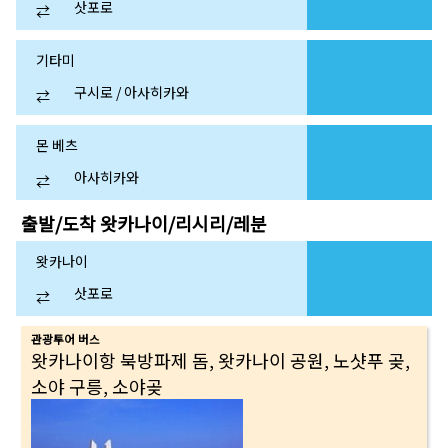
삿포로
⇄
기타미
구시로 / 아사히카와
⇄
몬 베츠
아사히카와
⇄
출발/도착
왓카나이/리시리/레분
왓카나이
삿포로
⇄
관광투어 버스
왓카나이항 북방파제 돔, 왓카나이 공원, 노샷푸 곶,
소야 구릉, 소야곶