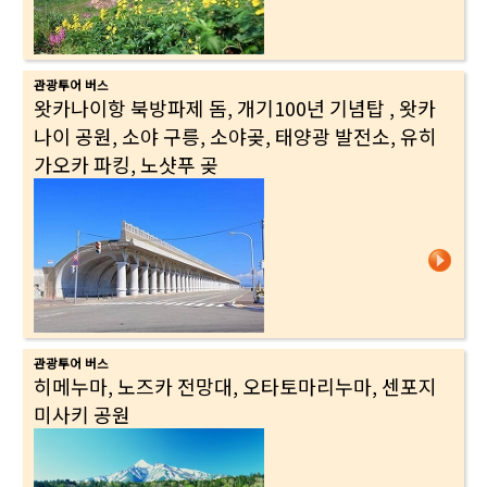
관광투어 버스
왓카나이항 북방파제 돔, 개기100년 기념탑 , 왓카
나이 공원, 소야 구릉, 소야곶, 태양광 발전소, 유히
가오카 파킹, 노샷푸 곶
관광투어 버스
히메누마, 노즈카 전망대, 오타토마리누마, 센포지
미사키 공원