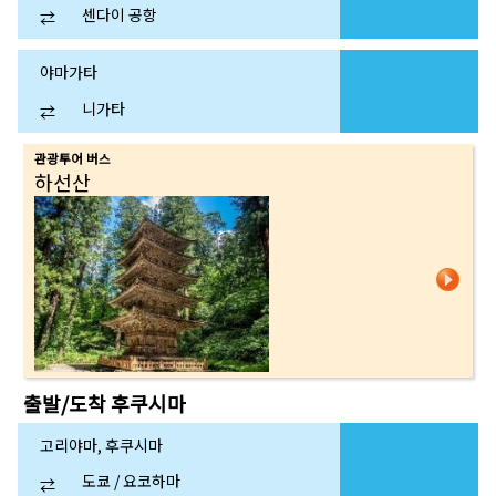
센다이 공항
⇄
야마가타
니가타
⇄
관광투어 버스
하선산
출발/도착
후쿠시마
고리야마, 후쿠시마
도쿄 / 요코하마
⇄