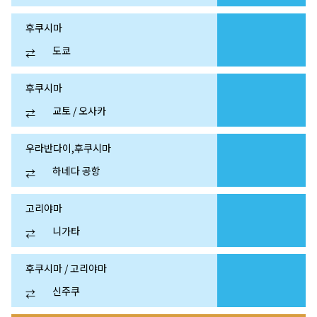
후쿠시마
도쿄
⇄
후쿠시마
교토 / 오사카
⇄
우라반다이,후쿠시마
하네다 공항
⇄
고리야마
니가타
⇄
후쿠시마 / 고리야마
신주쿠
⇄