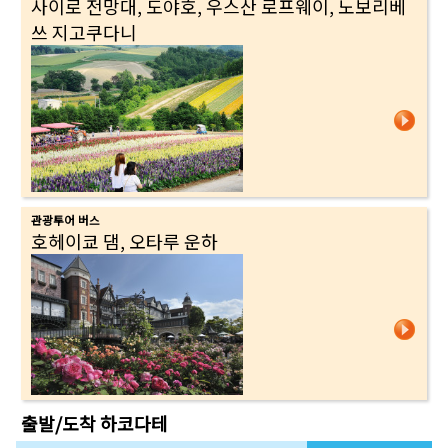
사이로 전망대, 도야호, 우스산 로프웨이, 노보리베
쓰 지고쿠다니
관광투어 버스
호헤이쿄 댐, 오타루 운하
출발/도착
하코다테