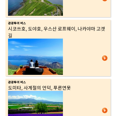
관광투어 버스
시코쓰호, 도야호, 우스산 로프웨이, 나카야마 고갯
길
관광투어 버스
도미타, 사계절의 언덕, 푸른연못