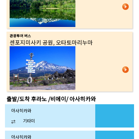
관광투어 버스
센포지미사키 공원, 오타토마리누마
출발/도착
후라노 /비에이/ 아사히카와
아사히카와
기타미
⇄
아사히카와