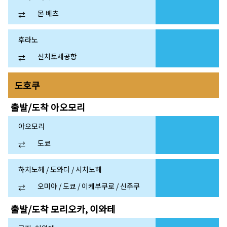
몬 베츠
⇄
후라노
신치토세공항
⇄
도호쿠
출발/도착
아오모리
아오모리
도쿄
⇄
하치노헤 / 도와다 / 시치노헤
오미야 / 도쿄 / 이케부쿠로 / 신주쿠
⇄
출발/도착
모리오카, 이와테