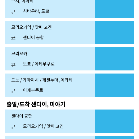
구지, 이와테
시바우라, 도쿄
⇄
모리오카역 / 앗피 코겐
센다이 공항
⇄
모리오카
도쿄 / 이케부쿠로
⇄
도노 / 가마이시 / 게센누마 ,이와테
이케부쿠로
⇄
출발/도착
센다이, 미야기
센다이 공항
모리오카역 / 앗피 코겐
⇄