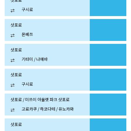
삿포로
구시로
⇄
삿포로
몬베쓰
⇄
삿포로
기타미 / 나에바
⇄
삿포로
구시로
⇄
삿포로 / 미쓰이 아울렛 파크 삿포로
고료카쿠 / 하코다테 / 유노카와
⇄
삿포로