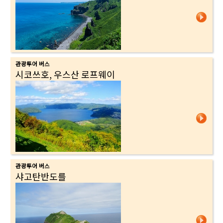
관광투어 버스
시코쓰호, 우스산 로프웨이
관광투어 버스
샤고탄반도를