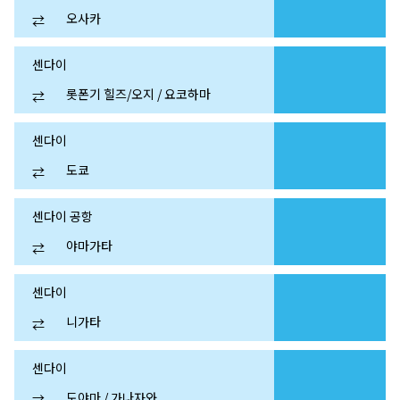
오사카
⇄
센다이
롯폰기 힐즈/오지 / 요코하마
⇄
센다이
도쿄
⇄
센다이 공항
야마가타
⇄
센다이
니가타
⇄
센다이
도야마 / 가나자와